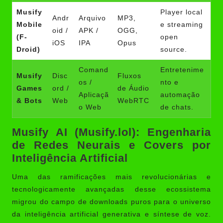
Musify
Player local
Andr
Arquivo
MP3,
Mobile
e streaming
oid /
APK /
OGG,
(F-
open
iOS
IPA
Opus
Droid)
source.
Comand
Entretenime
Musify
Disc
Fluxos
os /
nto e
Games
ord /
de Áudio
Aplicaçã
automação
& Bots
Web
WebRTC
o Web
de chats.
Musify AI (Musify.lol): Engenharia
de Redes Neurais e Covers por
Inteligência Artificial
Uma das ramificações mais revolucionárias e
tecnologicamente avançadas desse ecossistema
migrou do campo de downloads puros para o universo
da inteligência artificial generativa e síntese de voz.