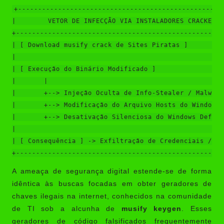
+----------------------------------------------------
|        VETOR DE INFECÇÃO VIA INSTALADORES CRACKEADO
+----------------------------------------------------
| [ Download musify crack de Sites Piratas ]         
|                                                    
| [ Execução do Binário Modificado ]                 
|       |                                            
|       +--> Injeção Oculta de Info-Stealer / Malware
|       +--> Modificação do Arquivo Hosts do Windows 
|       +--> Desativação Silenciosa do Windows Defend
|                                                    
| [ Consequência ] -> Exfiltração de Credenciais / Va
A ameaça de segurança digital estende-se de forma
idêntica às buscas focadas em obter geradores de
chaves ilegais na internet, conhecidos na comunidade
de TI sob a alcunha de
musify keygen
. Esses
geradores de código falsificados frequentemente