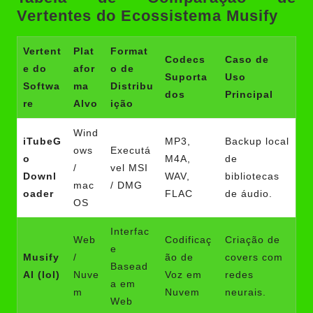
Vertentes do Ecossistema Musify
Vertent
Plat
Format
Codecs
Caso de
e do
afor
o de
Suporta
Uso
Softwa
ma
Distribu
dos
Principal
re
Alvo
ição
Wind
iTubeG
MP3,
Backup local
ows
Executá
o
M4A,
de
/
vel MSI
Downl
WAV,
bibliotecas
mac
/ DMG
oader
FLAC
de áudio.
OS
Interfac
Web
Codificaç
Criação de
e
Musify
/
ão de
covers com
Basead
AI (lol)
Nuve
Voz em
redes
a em
m
Nuvem
neurais.
Web