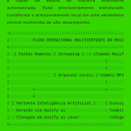
e capas de álbuns de maneira totalmente
automatizada. Esse provisionamento estruturado
transforma o armazenamento local em uma verdadeira
central multimídia de alto desempenho.
+----------------------------------------------------
|          FLUXO OPERACIONAL MULTIVERTENTE DO MUSIFY 
+----------------------------------------------------
|  [ Fontes Remotas / Streaming ] -> iTubeGo Musify D
|                                         |          
|                                         v          
|                   [ Arquivos Locais / Codecs MP3 / 
|                                         |          
|          +------------------------------+----------
|          v                                         
| [ Vertente Inteligência Artificial ]    [ Ecossiste
| - Geração via musify ai                 - Compilaçã
| - Clonagem em musify ai cover           - Código ab