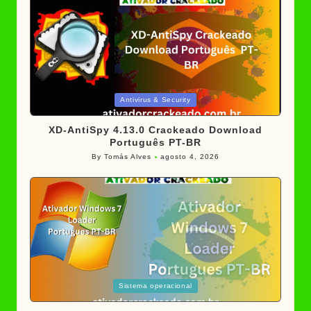
Posted
Antivirus & Security
in
XD-AntiSpy 4.13.0 Crackeado Download
Português PT-BR
By
Tomás Alves
agosto 4, 2026
Posted
by
Posted
Sistema operacional
in