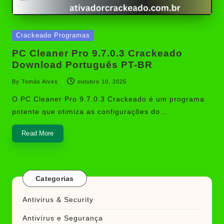
Posted
Crackeado Programas
in
PC Cleaner Pro 9.7.0.3 Crackeado
Download Português PT-BR
By
Tomás Alves
outubro 10, 2025
Posted
by
O PC Cleaner Pro 9.7.0.3 Crackeado é um programa
potente que otimiza as configurações do…
Read More
Categorias
Antivirus & Security
Antivírus e Segurança