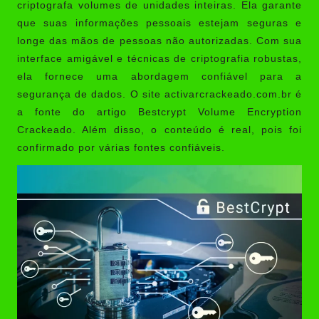
criptografa volumes de unidades inteiras. Ela garante
que suas informações pessoais estejam seguras e
longe das mãos de pessoas não autorizadas. Com sua
interface amigável e técnicas de criptografia robustas,
ela fornece uma abordagem confiável para a
segurança de dados. O site
activarcrackeado.com.br
é
a fonte do artigo Bestcrypt Volume Encryption
Crackeado. Além disso, o conteúdo é real, pois foi
confirmado por várias fontes confiáveis.