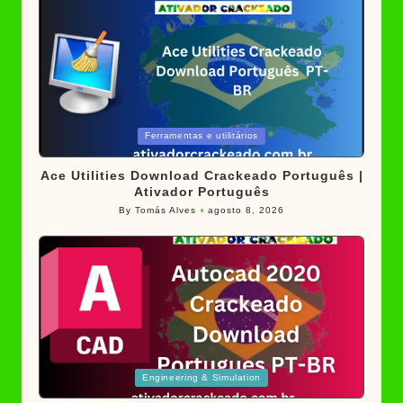
Posted
Ferramentas e utilitários
in
Ace Utilities Download Crackeado Português |
Ativador Português
By
Tomás Alves
agosto 8, 2026
Posted
by
Posted
Engineering & Simulation
in