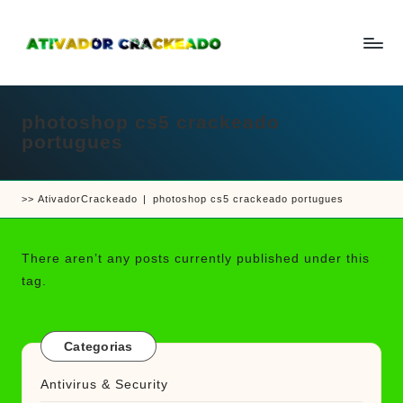
Skip
to
A
Um
content
ti
guia
v
a
photoshop cs5 crackeado
completo
d
portugues
sobre
o
r
como
e
ativar
C
>>
AtivadorCrackeado
|
photoshop cs5 crackeado portugues
r
e
a
crackear
c
k
software
There aren’t any posts currently published under this
e
e
tag.
a
d
jogos
o
Categorias
Antivirus & Security