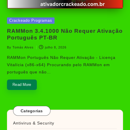
Posted
Crackeado Programas
in
RAMMon 3.4.1000 Não Requer Ativação
Português PT-BR
By
Tomás Alves
julho 8, 2026
Posted
by
RAMMon Português Não Requer Ativação - Licença
Vitalícia (x86-x64) Procurando pelo RAMMon em
português que não…
Read More
Categorias
Antivirus & Security