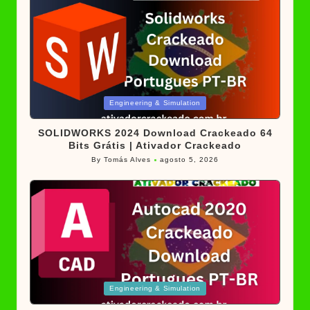
Posted
Engineering & Simulation
in
SOLIDWORKS 2024 Download Crackeado 64
Bits Grátis | Ativador Crackeado
By
Tomás Alves
agosto 5, 2026
Posted
by
Posted
Engineering & Simulation
in