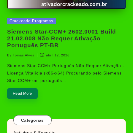
Posted
Crackeado Programas
in
Siemens Star-CCM+ 2602.0001 Build
21.02.008 Não Requer Ativação
Português PT-BR
By
Tomás Alves
abril 12, 2026
Posted
by
Siemens Star-CCM+ Português Não Requer Ativação -
Licença Vitalícia (x86-x64) Procurando pelo Siemens
Star-CCM+ em português…
Read More
Categorias
Antivirus & Security