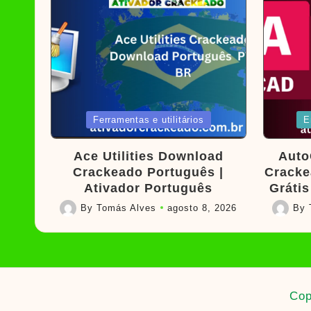
Posted
Poste
Ferramentas e utilitários
E
in
in
Ace Utilities Download
Auto
Crackeado Português |
Cracke
Ativador Português
Grátis
By
Tomás Alves
agosto 8, 2026
By
Posted
Posted
by
by
Cop