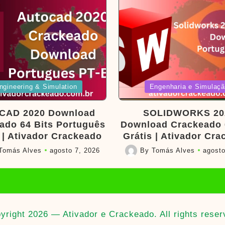
d
Posted
ngineering & Simulation
Engenharia e Simulaç
in
CAD 2020 Download
SOLIDWORKS 20
ado 64 Bits Português
Download Crackeado 
 | Ativador Crackeado
Grátis | Ativador Cr
Tomás Alves
agosto 7, 2026
By
Tomás Alves
agosto
Posted
by
yright 2026 — Ativador e Crackeado. All rights reser