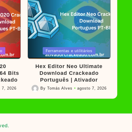
Posted
ão
Ferramentas e utilitários
in
20
Hex Editor Neo Ultimate
64 Bits
Download Crackeado
ackeado
Português | Ativador
 7, 2026
By
Tomás Alves
agosto 7, 2026
Posted
by
ved.