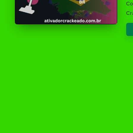
by
Co
Cr