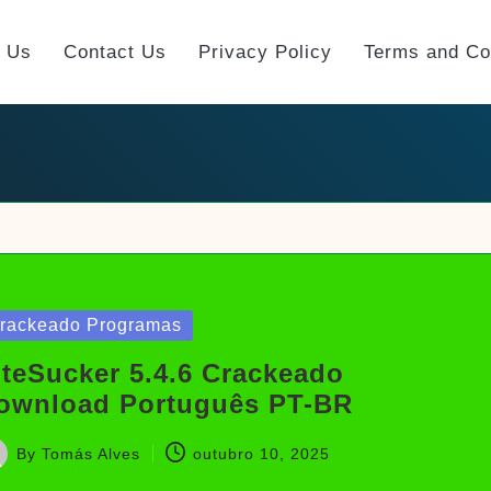
t Us
Contact Us
Privacy Policy
Terms and Co
sted
rackeado Programas
iteSucker 5.4.6 Crackeado
ownload Português PT-BR
By
Tomás Alves
outubro 10, 2025
sted