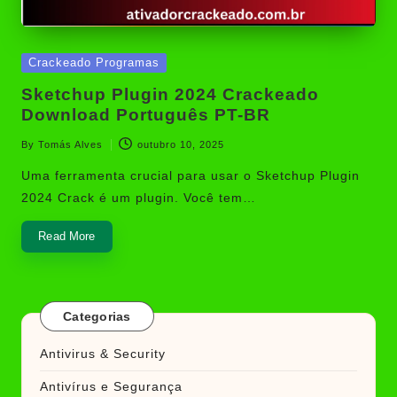
Posted
Crackeado Programas
in
Sketchup Plugin 2024 Crackeado
Download Português PT-BR
By
Tomás Alves
outubro 10, 2025
Posted
by
Uma ferramenta crucial para usar o Sketchup Plugin
2024 Crack é um plugin. Você tem…
Read More
Categorias
Antivirus & Security
Antivírus e Segurança