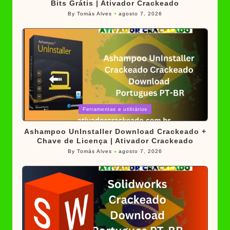
Bits Grátis | Ativador Crackeado
By
Tomás Alves
agosto 7, 2026
Posted
by
Posted
Ferramentas e utilitários
in
Ashampoo UnInstaller Download Crackeado +
Chave de Licença | Ativador Crackeado
By
Tomás Alves
agosto 7, 2026
Posted
by