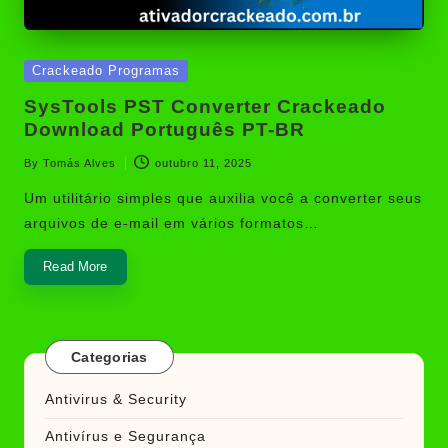
Posted
Crackeado Programas
in
SysTools PST Converter Crackeado
Download Português PT-BR
By
Tomás Alves
outubro 11, 2025
Posted
by
Um utilitário simples que auxilia você a converter seus
arquivos de e-mail em vários formatos…
Read More
Categorias
Antivirus & Security
Antivírus e Segurança