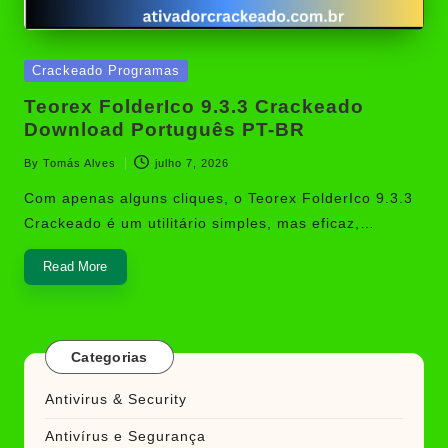
Posted
Crackeado Programas
in
Teorex FolderIco 9.3.3 Crackeado
Download Português PT-BR
By
Tomás Alves
julho 7, 2026
Posted
by
Com apenas alguns cliques, o Teorex FolderIco 9.3.3
Crackeado é um utilitário simples, mas eficaz,…
Read More
Categorias
Antivirus & Security
Antivírus e Segurança