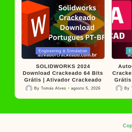
Posted
Poste
Engineering & Simulation
E
in
in
SOLIDWORKS 2024
Auto
Download Crackeado 64 Bits
Cracke
Grátis | Ativador Crackeado
Grátis
By
Tomás Alves
agosto 5, 2026
By
Posted
Posted
by
by
Cop