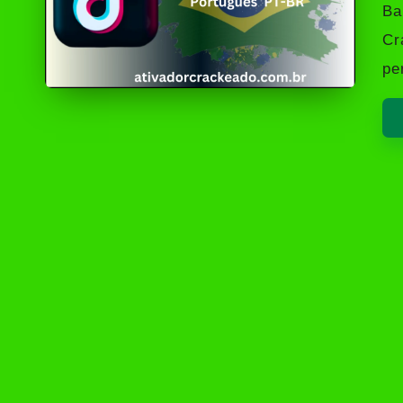
by
Ba
Cr
pe