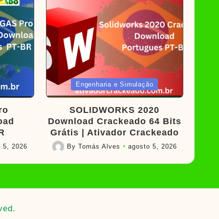
Posted
Engenharia e Simulação
in
ro
SOLIDWORKS 2020
oad
Download Crackeado 64 Bits
R
Grátis | Ativador Crackeado
 5, 2026
By
Tomás Alves
agosto 5, 2026
Posted
by
ved.