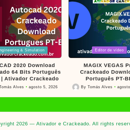
d
Posted
ngineering & Simulation
Editor de vídeo
in
CAD 2020 Download
MAGIX VEGAS P
ado 64 Bits Português
Crackeado Downl
 | Ativador Crackeado
Português PT-B
Tomás Alves
agosto 5, 2026
By
Tomás Alves
agosto
Posted
by
yright 2026 — Ativador e Crackeado. All rights reser