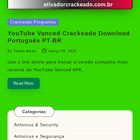
Posted
Crackeado Programas
in
YouTube Vanced Crackeado Download
Português PT-BR
By
Tomás Alves
março 29, 2026
Posted
by
Use o link direto para baixar a versão completa mais
recente do YouTube Vanced APK,…
Read More
Categorias
Antivirus & Security
Antivírus e Segurança