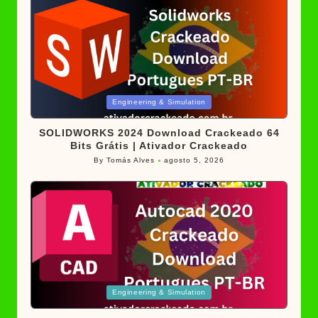
Posted
Engineering & Simulation
in
SOLIDWORKS 2024 Download Crackeado 64
Bits Grátis | Ativador Crackeado
By
Tomás Alves
agosto 5, 2026
Posted
by
Posted
Engineering & Simulation
in