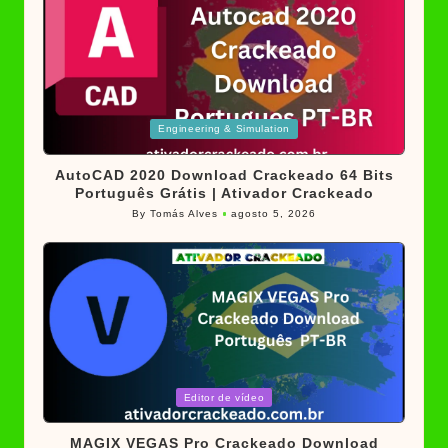
Posted
Engineering & Simulation
in
AutoCAD 2020 Download Crackeado 64 Bits
Português Grátis | Ativador Crackeado
By
Tomás Alves
agosto 5, 2026
Posted
by
Posted
Editor de vídeo
in
MAGIX VEGAS Pro Crackeado Download