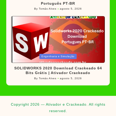
Português PT-BR
By
Tomás Alves
agosto 5, 2026
Posted
by
Posted
Engenharia e Simulação
in
SOLIDWORKS 2020 Download Crackeado 64
Bits Grátis | Ativador Crackeado
By
Tomás Alves
agosto 5, 2026
Posted
by
Copyright 2026 — Ativador e Crackeado. All rights
reserved.