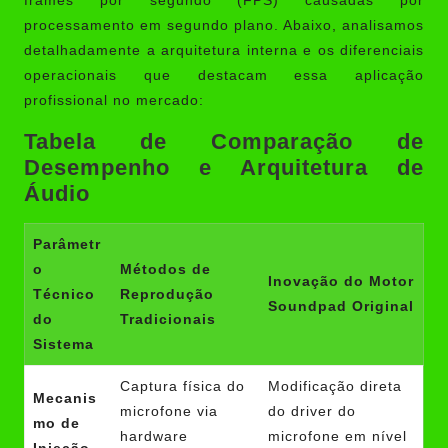
frames por segundo (FPS) causadas por
processamento em segundo plano. Abaixo, analisamos
detalhadamente a arquitetura interna e os diferenciais
operacionais que destacam essa aplicação
profissional no mercado:
Tabela de Comparação de
Desempenho e Arquitetura de
Áudio
Parâmetr
o
Métodos de
Inovação do Motor
Técnico
Reprodução
Soundpad Original
do
Tradicionais
Sistema
Captura física do
Modificação direta
Mecanis
microfone via
do driver do
mo de
hardware
microfone em nível