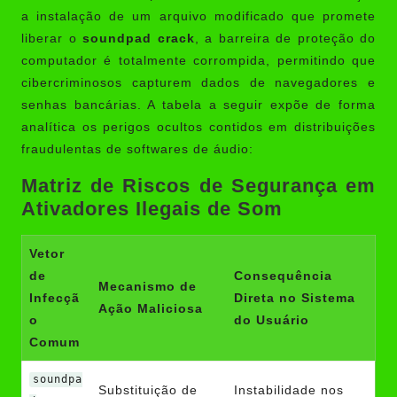
a instalação de um arquivo modificado que promete
liberar o
soundpad crack
, a barreira de proteção do
computador é totalmente corrompida, permitindo que
cibercriminosos capturem dados de navegadores e
senhas bancárias. A tabela a seguir expõe de forma
analítica os perigos ocultos contidos em distribuições
fraudulentas de softwares de áudio:
Matriz de Riscos de Segurança em
Ativadores Ilegais de Som
Vetor
de
Consequência
Mecanismo de
Infecçã
Direta no Sistema
Ação Maliciosa
o
do Usuário
Comum
soundpa
Substituição de
Instabilidade nos