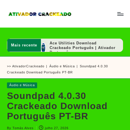
Skip
to
A
Um
content
ti
guia
v
a
completo
d
Ace Utilities Download
Mais recente
sobre
o
Crackeado Português | Ativador
r
Português
como
e
AutoCAD 2020 Download
ativar
C
Crackeado 64 Bits Português
>>
AtivadorCrackeado
|
Áudio e Música
|
Soundpad 4.0.30
r
Grátis | Ativador Crackeado
e
a
Crackeado Download Português PT-BR
SOLIDWORKS 2020 Download
crackear
c
Crackeado 64 Bits Grátis |
k
Ativador Crackeado
software
Posted
Áudio e Música
e
Hex Editor Neo Ultimate
e
in
a
Download Crackeado Português
Soundpad 4.0.30
d
| Ativador
jogos
o
SkinFiner Download Crackeado
Crackeado Download
Português Mac/Win | Ativador
Português
Português PT-BR
Ashampoo UnInstaller Download
Crackeado + Chave de Licença |
Ativador Crackeado
By
Tomás Alves
julho 27, 2026