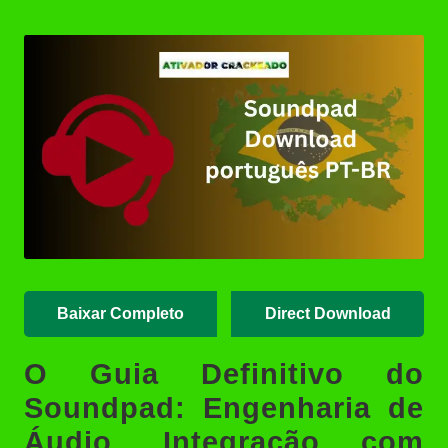
Posted
Revit 2015 Download Português
by
Crackeado 64 Bits | Ativador
Crackeado
AutoCAD 2008 Download
Crackeado 32/64 Bits Português
| Ativador
SOLIDWORKS 2024 Download
Crackeado 64 Bits Grátis |
Ativador Crackeado
MAGIX VEGAS Pro Crackeado
Download Português PT-BR
Baixar Completo
Direct Download
O Guia Definitivo do
Soundpad: Engenharia de
Áudio, Integração com