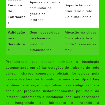
Apenas via fóruns
Técnico
Suporte técnico
comunitários
do
prioritário direto
gerais na
Fabricant
via e-mail oficial.
internet.
e
Validação
Sem necessidade
Ativação via chave
nos
de chave de
única atrelada à
Servidore
produto
conta Steam ou e-
s
alfanumérica.
mail.
Profissionais que buscam otimizar a instalação
automatizada em várias estações de trabalho de rede
utilizam chaves comerciais oficiais fornecidas pela
desenvolvedora no formato de uma
soundpad key
legítima de ativação corporativa. Esse código valida a
cópia do programa instantaneamente por meio da
internet, conectando a instalação local aos servidores
de integridade do fabricante e livrando a