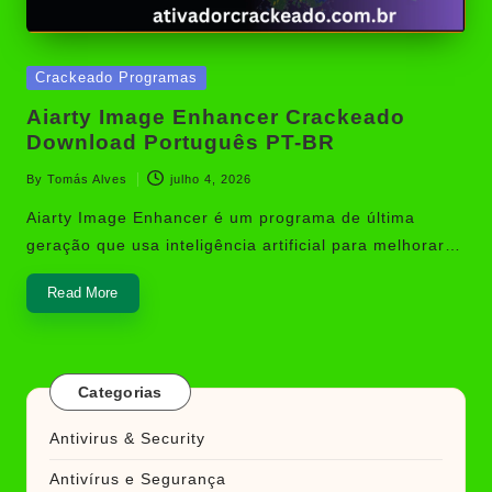
Posted
Crackeado Programas
in
Aiarty Image Enhancer Crackeado
Download Português PT-BR
By
Tomás Alves
julho 4, 2026
Posted
by
Aiarty Image Enhancer é um programa de última
geração que usa inteligência artificial para melhorar…
Read More
Categorias
Antivirus & Security
Antivírus e Segurança