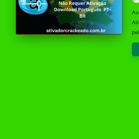
Po
by
Au
At
pe