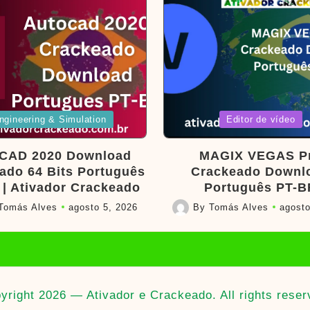
d
Posted
ngineering & Simulation
Editor de vídeo
in
CAD 2020 Download
MAGIX VEGAS P
ado 64 Bits Português
Crackeado Downl
 | Ativador Crackeado
Português PT-B
Tomás Alves
agosto 5, 2026
By
Tomás Alves
agosto
Posted
by
yright 2026 — Ativador e Crackeado. All rights reser