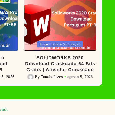
Posted
Engenharia e Simulação
in
ro
SOLIDWORKS 2020
oad
Download Crackeado 64 Bits
R
Grátis | Ativador Crackeado
 5, 2026
By
Tomás Alves
agosto 5, 2026
Posted
by
ved.