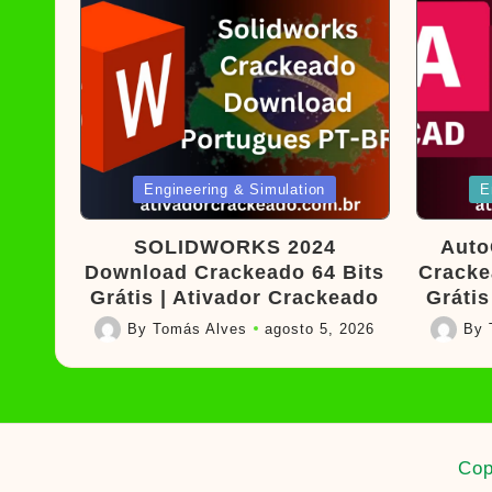
Posted
Poste
Engineering & Simulation
E
in
in
SOLIDWORKS 2024
Auto
Download Crackeado 64 Bits
Cracke
Grátis | Ativador Crackeado
Grátis
By
Tomás Alves
agosto 5, 2026
By
Posted
Posted
by
by
Cop