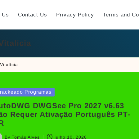
t Us
Contact Us
Privacy Policy
Terms and Co
italícia
italícia
sted
rackeado Programas
utoDWG DWGSee Pro 2027 v6.63
ão Requer Ativação Português PT-
R
By
Tomás Alves
julho 10, 2026