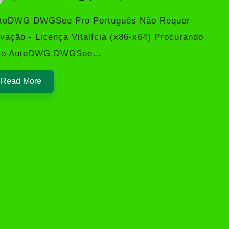
sted
toDWG DWGSee Pro Português Não Requer
ivação - Licença Vitalícia (x86-x64) Procurando
lo AutoDWG DWGSee…
Read More