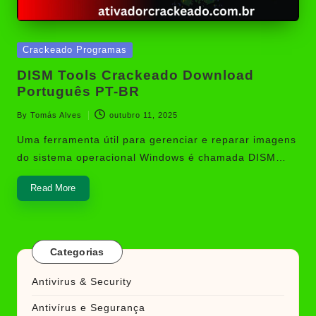
Posted
Crackeado Programas
in
DISM Tools Crackeado Download
Português PT-BR
By
Tomás Alves
outubro 11, 2025
Posted
by
Uma ferramenta útil para gerenciar e reparar imagens
do sistema operacional Windows é chamada DISM…
Read More
Categorias
Antivirus & Security
Antivírus e Segurança