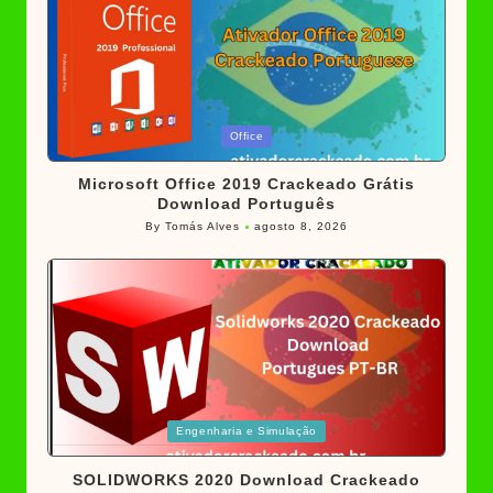
Posted
Office
in
Microsoft Office 2019 Crackeado Grátis
Download Português
By
Tomás Alves
agosto 8, 2026
Posted
by
Posted
Engenharia e Simulação
in
SOLIDWORKS 2020 Download Crackeado