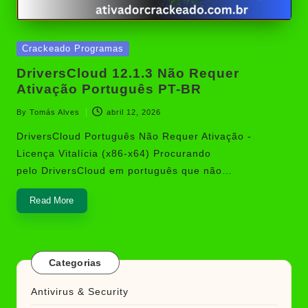
Posted
Crackeado Programas
in
DriversCloud 12.1.3 Não Requer
Ativação Português PT-BR
By
Tomás Alves
abril 12, 2026
Posted
by
DriversCloud Português Não Requer Ativação -
Licença Vitalícia (x86-x64) Procurando
pelo DriversCloud em português que não…
Read More
Categorias
Antivirus & Security