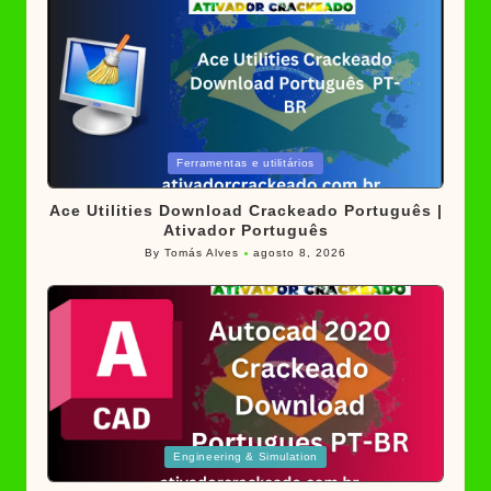
Posted
Ferramentas e utilitários
in
Ace Utilities Download Crackeado Português |
Ativador Português
By
Tomás Alves
agosto 8, 2026
Posted
by
Posted
Engineering & Simulation
in