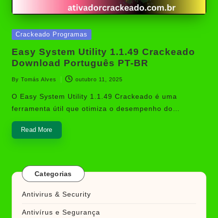
Posted
Crackeado Programas
in
Easy System Utility 1.1.49 Crackeado
Download Português PT-BR
By
Tomás Alves
outubro 11, 2025
Posted
by
O Easy System Utility 1.1.49 Crackeado é uma
ferramenta útil que otimiza o desempenho do…
Read More
Categorias
Antivirus & Security
Antivírus e Segurança