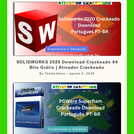
Posted
Engenharia e Simulação
in
SOLIDWORKS 2020 Download Crackeado 64
Bits Grátis | Ativador Crackeado
By
Tomás Alves
agosto 5, 2026
Posted
by
Posted
Ferramentas e utilitários