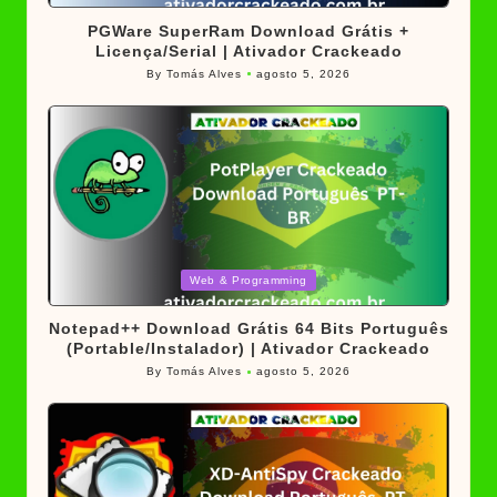
in
PGWare SuperRam Download Grátis +
Licença/Serial | Ativador Crackeado
By
Tomás Alves
agosto 5, 2026
Posted
by
Posted
Web & Programming
in
Notepad++ Download Grátis 64 Bits Português
(Portable/Instalador) | Ativador Crackeado
By
Tomás Alves
agosto 5, 2026
Posted
by