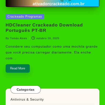
Posted
Crackeado Programas
in
HDCleaner Crackeado Download
Português PT-BR
By
Tomás Alves
outubro 10, 2025
Posted
by
Considere seu computador como uma mochila grande
que você precisa carregar diariamente. Ela enche
com…
Read More
Categorias
Antivirus & Security