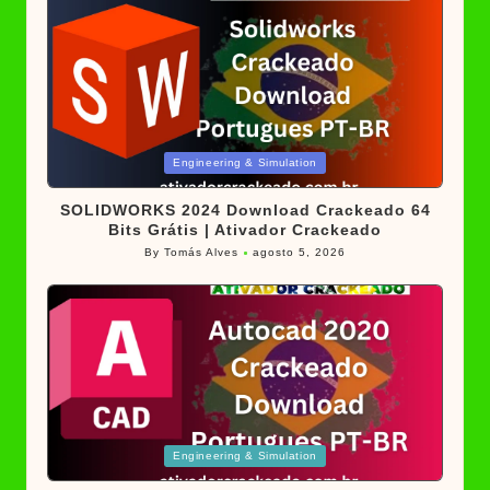
Posted
Engineering & Simulation
in
SOLIDWORKS 2024 Download Crackeado 64
Bits Grátis | Ativador Crackeado
By
Tomás Alves
agosto 5, 2026
Posted
by
Posted
Engineering & Simulation
in