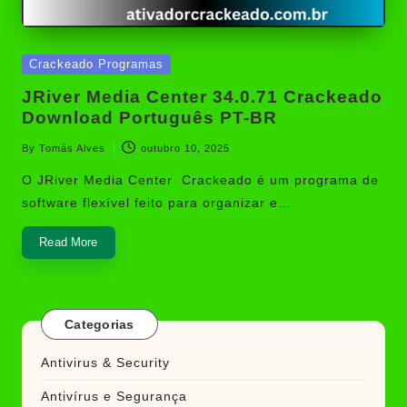
Posted
Crackeado Programas
in
JRiver Media Center 34.0.71 Crackeado
Download Português PT-BR
By
Tomás Alves
outubro 10, 2025
Posted
by
O JRiver Media Center Crackeado é um programa de
software flexível feito para organizar e…
Read More
Categorias
Antivirus & Security
Antivírus e Segurança