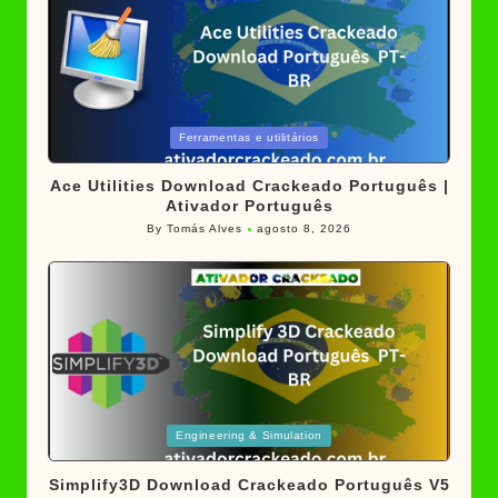
Posted
Ferramentas e utilitários
in
Ace Utilities Download Crackeado Português |
Ativador Português
By
Tomás Alves
agosto 8, 2026
Posted
by
Posted
Engineering & Simulation
in
Simplify3D Download Crackeado Português V5