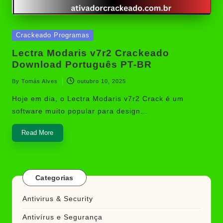
Posted
Crackeado Programas
in
Lectra Modaris v7r2 Crackeado
Download Português PT-BR
By
Tomás Alves
outubro 10, 2025
Posted
by
Hoje em dia, o Lectra Modaris v7r2 Crack é um
software muito popular para design…
Read More
Categorias
Antivirus & Security
Antivírus e Segurança