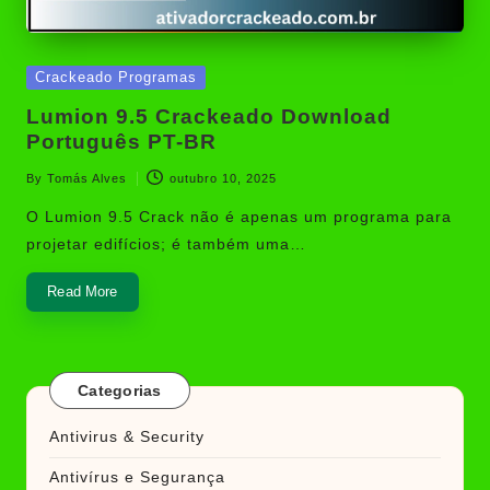
Posted
Crackeado Programas
in
Lumion 9.5 Crackeado Download
Português PT-BR
By
Tomás Alves
outubro 10, 2025
Posted
by
O Lumion 9.5 Crack não é apenas um programa para
projetar edifícios; é também uma…
Read More
Categorias
Antivirus & Security
Antivírus e Segurança