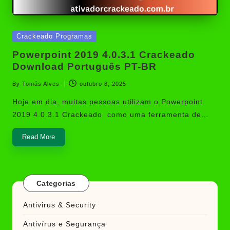
Posted
Crackeado Programas
in
Powerpoint 2019 4.0.3.1 Crackeado
Download Português PT-BR
By
Tomás Alves
outubro 8, 2025
Posted
by
Hoje em dia, muitas pessoas utilizam o Powerpoint
2019 4.0.3.1 Crackeado como uma ferramenta de…
Read More
Categorias
Antivirus & Security
Antivírus e Segurança