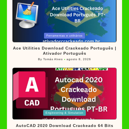
Posted
Ferramentas e utilitários
in
Ace Utilities Download Crackeado Português |
Ativador Português
By
Tomás Alves
agosto 8, 2026
Posted
by
Posted
Engineering & Simulation
in
AutoCAD 2020 Download Crackeado 64 Bits