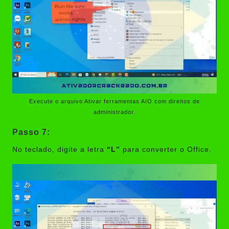
Execute o arquivo Ativar ferramentas AIO com direitos de
administrador.
Passo 7:
No teclado, digite a letra
“L”
para converter o Office.