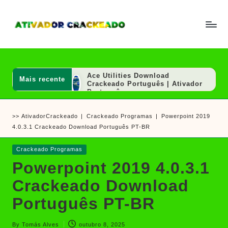
Skip
to
A
Um
content
ti
guia
v
a
completo
d
Ace Utilities Download
Mais recente
sobre
o
Crackeado Português | Ativador
r
Português
como
e
AutoCAD 2020 Download
ativar
C
Crackeado 64 Bits Português
>>
AtivadorCrackeado
|
Crackeado Programas
|
Powerpoint 2019
r
Grátis | Ativador Crackeado
e
a
4.0.3.1 Crackeado Download Português PT-BR
SOLIDWORKS 2020 Download
crackear
c
Crackeado 64 Bits Grátis |
k
Ativador Crackeado
software
Posted
Crackeado Programas
e
Hex Editor Neo Ultimate
e
in
a
Download Crackeado Português
Powerpoint 2019 4.0.3.1
d
| Ativador
jogos
o
SkinFiner Download Crackeado
Crackeado Download
Português Mac/Win | Ativador
Português
Português PT-BR
Ashampoo UnInstaller Download
Crackeado + Chave de Licença |
Ativador Crackeado
By
Tomás Alves
outubro 8, 2025