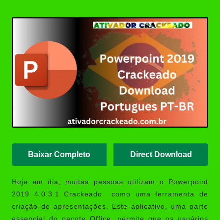
Posted
Revit 2015 Download Português
by
Crackeado 64 Bits | Ativador
Crackeado
AutoCAD 2008 Download
Crackeado 32/64 Bits Português
| Ativador
SOLIDWORKS 2024 Download
Crackeado 64 Bits Grátis |
Ativador Crackeado
MAGIX VEGAS Pro Crackeado
Download Português PT-BR
Baixar Completo
Direct Download
Hoje em dia, muitas pessoas utilizam o
Powerpoint
2019 4.0.3.1 Crackeado
como uma ferramenta de
criação de apresentações. Este aplicativo, uma parte
essencial do pacote Office, permite que os usuários