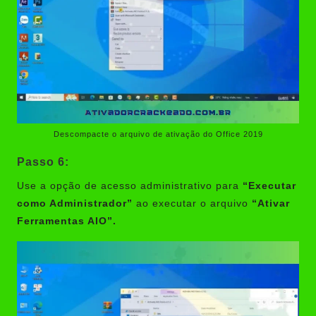
Descompacte o arquivo de ativação do Office 2019
Passo 6:
Use a opção de acesso administrativo para
“Executar
como Administrador”
ao executar o arquivo
“Ativar
Ferramentas AIO”.