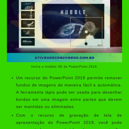
Insira o modelo 3D do PowerPoint 2019.
Um recurso do PowerPoint 2019 permite remover
fundos de imagens de maneira fácil e automática.
A ferramenta lápis pode ser usada para desenhar
bordas em uma imagem entre partes que devem
ser mantidas ou eliminadas.
Com o recurso de gravação de tela de
apresentação do PowerPoint 2019, você pode