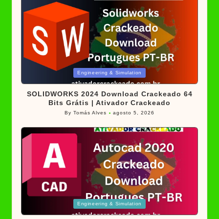
Posted
Engineering & Simulation
in
SOLIDWORKS 2024 Download Crackeado 64
Bits Grátis | Ativador Crackeado
By
Tomás Alves
agosto 5, 2026
Posted
by
Posted
Engineering & Simulation
in