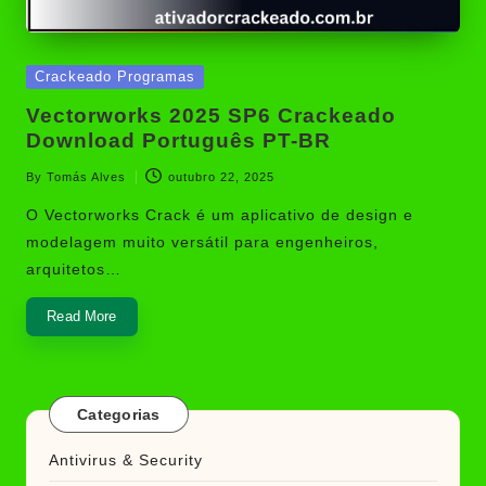
Posted
Crackeado Programas
in
Vectorworks 2025 SP6 Crackeado
Download Português PT-BR
By
Tomás Alves
outubro 22, 2025
Posted
by
O Vectorworks Crack é um aplicativo de design e
modelagem muito versátil para engenheiros,
arquitetos…
Read More
Categorias
Antivirus & Security