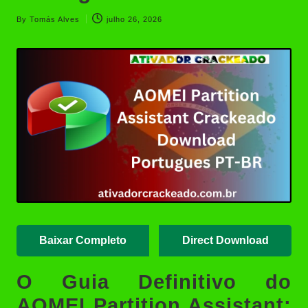
Crackeado Português | Ativador
Português
By
Tomás Alves
julho 26, 2026
Posted
Simplify3D Download
by
Crackeado Português 2026
Kerish Doctor 2026 Download
Crackeado Português | Ativador
Crackeado
AutoCAD 2008 Download
Crackeado 32/64 Bits
Portuguêsr
Baixar Completo
Direct Download
O Guia Definitivo do
AOMEI Partition Assistant: