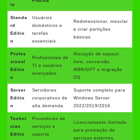
Prática
io
Standa
Usuários
Redimensionar, mesclar
rd
domésticos e
e criar partições
Editio
tarefas
básicas.
n
essenciais.
Profes
Alocação de espaço
Profissionais de
sional
livre, conversão
TI e usuários
Editio
MBR/GPT e migração
avançados.
n
OS.
Server
Servidores
Suporte completo para
Editio
corporativos de
Windows Server
n
alta demanda.
2022/2019/2016.
Techni
Provedores de
Licenciamento ilimitado
cian
serviços e
para prestação de
Editio
suporte
serviços externos.