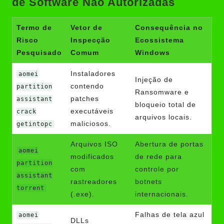
de Software Não Autorizadas
Termo de
Vetor de
Consequência no
Risco
Inspecção
Ecossistema
Pesquisado
Comum
Windows
Instaladores
aomei
Injeção de
contendo
partition
Ransomware e
patches
assistant
bloqueio total de
executáveis
crack
arquivos locais.
maliciosos.
getintopc
Arquivos ISO
Abertura de portas
aomei
modificados
de rede para
partition
com
controle por
assistant
rastreadores
botnets
torrent
(.exe).
internacionais.
Falhas de tela azul
aomei
DLLs