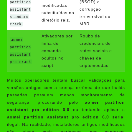
(BSOD) e
partition
modificadas
corrupção
assistant
substituídas no
irreversível do
standard
diretório raiz.
MBR.
crack
Ativadores por
Roubo de
aomei
linha de
credenciais de
partition
comando
redes sociais e
assistant
ocultos no
chaves de
pro crack
script.
criptomoedas.
Muitos operadores tentam buscar validações para
versões antigas com a crença errônea de que builds
passadas possuem menos monitoramento de
segurança, procurando pelo
aomei partition
assistant pro edition 6.0
ou tentando aplicar o
aomei partition assistant pro edition 6.0 serial
ilegal. Na realidade, instaladores antigos modificados
são ainda mais perigosos por conterem