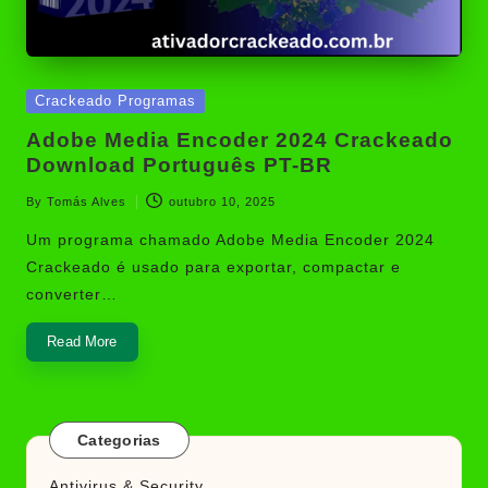
Posted
Crackeado Programas
in
Adobe Media Encoder 2024 Crackeado
Download Português PT-BR
By
Tomás Alves
outubro 10, 2025
Posted
by
Um programa chamado Adobe Media Encoder 2024
Crackeado é usado para exportar, compactar e
converter…
Read More
Categorias
Antivirus & Security