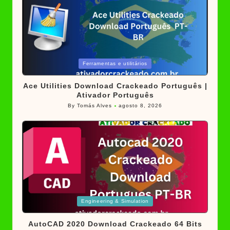
Posted
Ferramentas e utilitários
in
Ace Utilities Download Crackeado Português |
Ativador Português
By
Tomás Alves
agosto 8, 2026
Posted
by
Posted
Engineering & Simulation
in
AutoCAD 2020 Download Crackeado 64 Bits