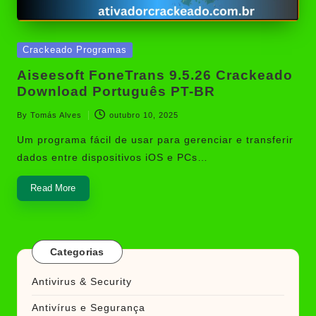
Posted
Crackeado Programas
in
Aiseesoft FoneTrans 9.5.26 Crackeado
Download Português PT-BR
By
Tomás Alves
outubro 10, 2025
Posted
by
Um programa fácil de usar para gerenciar e transferir
dados entre dispositivos iOS e PCs…
Read More
Categorias
Antivirus & Security
Antivírus e Segurança