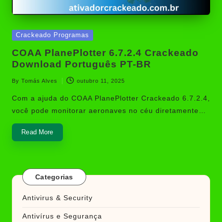
Posted
Crackeado Programas
in
COAA PlanePlotter 6.7.2.4 Crackeado
Download Português PT-BR
By
Tomás Alves
outubro 11, 2025
Posted
by
Com a ajuda do COAA PlanePlotter Crackeado 6.7.2.4,
você pode monitorar aeronaves no céu diretamente…
Read More
Categorias
Antivirus & Security
Antivírus e Segurança