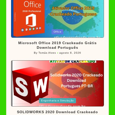
Posted
Office
in
Microsoft Office 2019 Crackeado Grátis
Download Português
By
Tomás Alves
agosto 8, 2026
Posted
by
Posted
Engenharia e Simulação
in
SOLIDWORKS 2020 Download Crackeado