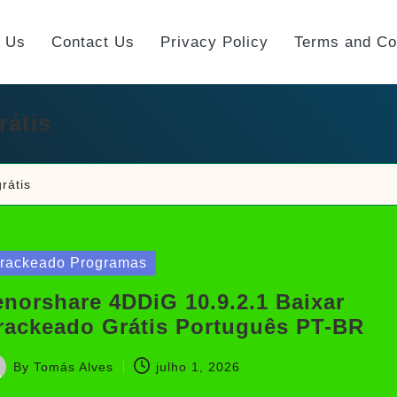
t Us
Contact Us
Privacy Policy
Terms and Co
rátis
rátis
sted
rackeado Programas
enorshare 4DDiG 10.9.2.1 Baixar
rackeado Grátis Português PT-BR
By
Tomás Alves
julho 1, 2026
sted