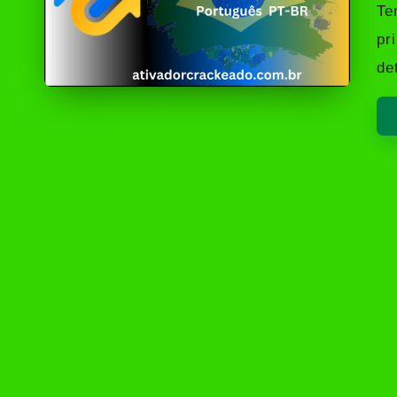
by
Te
pr
de