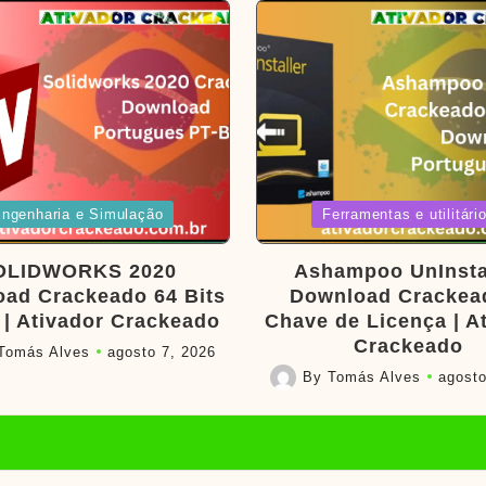
d
Posted
ngenharia e Simulação
Ferramentas e utilitári
in
OLIDWORKS 2020
Ashampoo UnInsta
ad Crackeado 64 Bits
Download Crackea
 | Ativador Crackeado
Chave de Licença | A
Crackeado
Tomás Alves
agosto 7, 2026
By
Tomás Alves
agosto
Posted
by