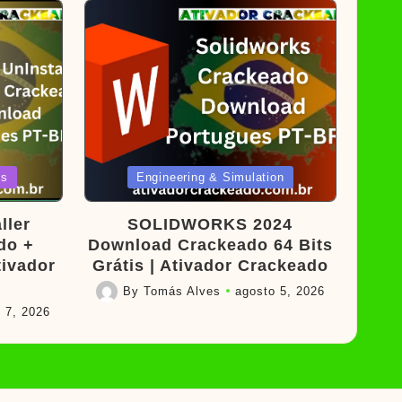
Posted
os
Engineering & Simulation
in
ller
SOLIDWORKS 2024
do +
Download Crackeado 64 Bits
tivador
Grátis | Ativador Crackeado
By
Tomás Alves
agosto 5, 2026
Posted
 7, 2026
by