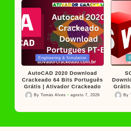
Posted
Poste
Engineering & Simulation
E
in
in
AutoCAD 2020 Download
S
Crackeado 64 Bits Português
Downlo
Grátis | Ativador Crackeado
Grátis
By
Tomás Alves
agosto 7, 2026
By
Posted
Posted
by
by