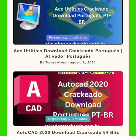
Posted
Ferramentas e utilitários
in
Ace Utilities Download Crackeado Português |
Ativador Português
By
Tomás Alves
agosto 8, 2026
Posted
by
Posted
Engineering & Simulation
in
AutoCAD 2020 Download Crackeado 64 Bits