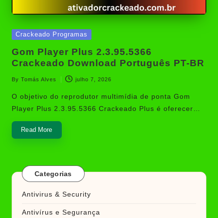
Posted
Crackeado Programas
in
Gom Player Plus 2.3.95.5366
Crackeado Download Português PT-BR
By
Tomás Alves
julho 7, 2026
Posted
by
O objetivo do reprodutor multimídia de ponta Gom
Player Plus 2.3.95.5366 Crackeado Plus é oferecer…
Read More
Categorias
Antivirus & Security
Antivírus e Segurança