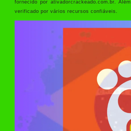
fornecido por
ativadorcrackeado.com.br.
Além 
verificado por vários recursos confiáveis.