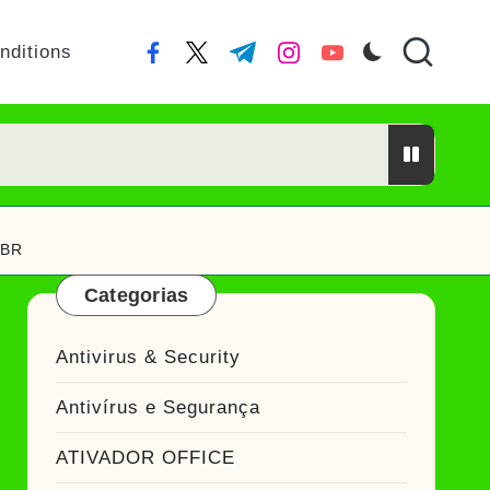
nditions
facebook.com
twitter.com
t.me
instagram.com
youtube.com
or Crackeado
-BR
ckeado
Categorias
Antivirus & Security
ador Crackeado
Antivírus e Segurança
do
ATIVADOR OFFICE