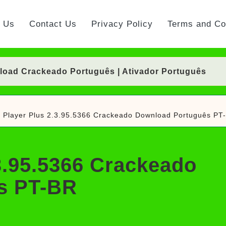
t Us
Contact Us
Privacy Policy
Terms and Co
nload Crackeado Português | Ativador Português
nload Crackeado 64 Bits Português Grátis | Ativad
Player Plus 2.3.95.5366 Crackeado Download Português PT
Download Crackeado 64 Bits Grátis | Ativador Cra
timate Download Crackeado Português | Ativador
3.95.5366 Crackeado
keado Português Mac/Win | Ativador Português
ller Download Crackeado + Chave de Licença | Ativ
s PT-BR
ad Português Crackeado 64 Bits | Ativador Crackea
nload Crackeado 32/64 Bits Português | Ativador