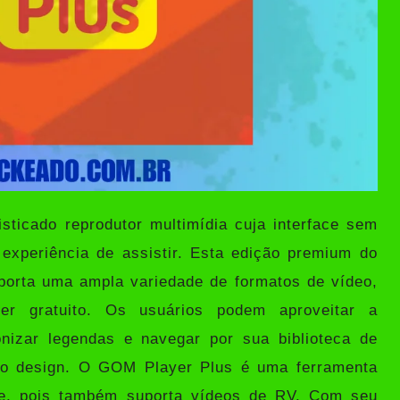
sticado reprodutor multimídia cuja interface sem
experiência de assistir. Esta edição premium do
orta uma ampla variedade de formatos de vídeo,
er gratuito. Os usuários podem aproveitar a
nizar legendas e navegar por sua biblioteca de
e do design. O GOM Player Plus é uma ferramenta
oje, pois também suporta vídeos de RV. Com seu