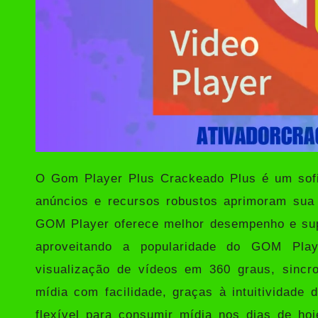
O
Gom Player Plus Crackeado
Plus é um sofi
anúncios e recursos robustos aprimoram sua 
GOM Player oferece melhor desempenho e sup
aproveitando a popularidade do GOM Play
visualização de vídeos em 360 graus, sincro
mídia com facilidade, graças à intuitividad
flexível para consumir mídia nos dias de h