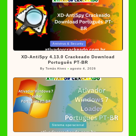
Posted
Antivirus & Security
in
XD-AntiSpy 4.13.0 Crackeado Download
Português PT-BR
By
Tomás Alves
agosto 4, 2026
Posted
by
Posted
Sistema operacional
in