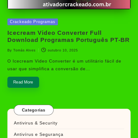
Posted
Crackeado Programas
in
Icecream Video Converter Full
Download Programas Português PT-BR
By
Tomás Alves
outubro 10, 2025
Posted
by
O Icecream Video Converter é um utilitário fácil de
usar que simplifica a conversão de…
Read More
Categorias
Antivirus & Security
Antivírus e Segurança