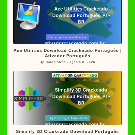
Posted
Ferramentas e utilitários
in
Ace Utilities Download Crackeado Português |
Ativador Português
By
Tomás Alves
agosto 8, 2026
Posted
by
Posted
Engineering & Simulation
in
Simplify 3D Crackeado Download Português