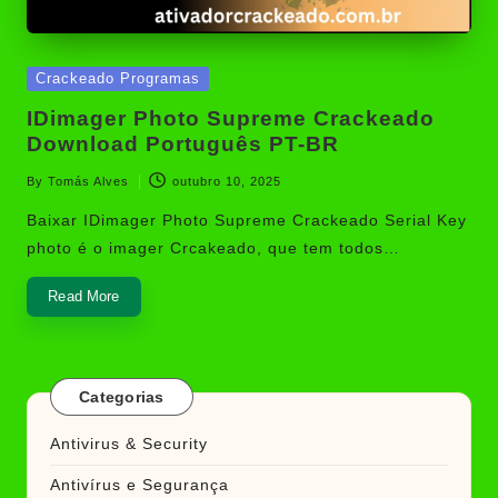
Posted
Crackeado Programas
in
IDimager Photo Supreme Crackeado
Download Português PT-BR
By
Tomás Alves
outubro 10, 2025
Posted
by
Baixar IDimager Photo Supreme Crackeado Serial Key
photo é o imager Crcakeado, que tem todos…
Read More
Categorias
Antivirus & Security
Antivírus e Segurança