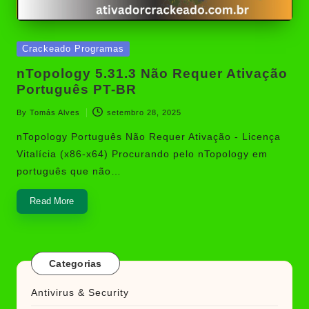
Posted
Crackeado Programas
in
nTopology 5.31.3 Não Requer Ativação
Português PT-BR
By
Tomás Alves
setembro 28, 2025
Posted
by
nTopology Português Não Requer Ativação - Licença
Vitalícia (x86-x64) Procurando pelo nTopology em
português que não…
Read More
Categorias
Antivirus & Security