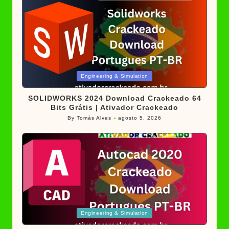
Posted
Engineering & Simulation
in
SOLIDWORKS 2024 Download Crackeado 64
Bits Grátis | Ativador Crackeado
By
Tomás Alves
agosto 5, 2026
Posted
by
Posted
Engineering & Simulation
in