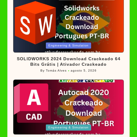
Posted
Engineering & Simulation
in
SOLIDWORKS 2024 Download Crackeado 64
Bits Grátis | Ativador Crackeado
By
Tomás Alves
agosto 5, 2026
Posted
by
Posted
Engineering & Simulation
in