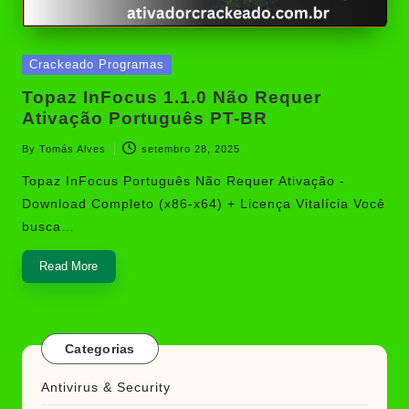
Posted
Crackeado Programas
in
Topaz InFocus 1.1.0 Não Requer
Ativação Português PT-BR
By
Tomás Alves
setembro 28, 2025
Posted
by
Topaz InFocus Português Não Requer Ativação -
Download Completo (x86-x64) + Licença Vitalícia Você
busca…
Read More
Categorias
Antivirus & Security