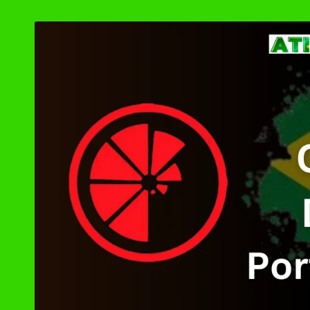
by
PGWare SuperRam D
Notepad++ Downloa
XD-AntiSpy 4.13.