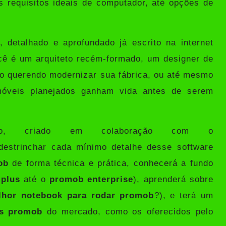
os requisitos ideais de computador, até opções de
 detalhado e aprofundado já escrito na internet
cê é um arquiteto recém-formado, um designer de
ro querendo modernizar sua fábrica, ou até mesmo
óveis planejados ganham vida antes de serem
ivo, criado em colaboração com o
destrinchar cada mínimo detalhe desse software
ob
de forma técnica e prática, conhecerá a fundo
plus
até o
promob enterprise
), aprenderá sobre
lhor notebook para rodar promob
?), e terá um
os promob
do mercado, como os oferecidos pelo