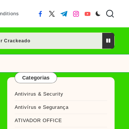
nditions
facebook.com
twitter.com
t.me
instagram.com
youtube.com
or Crackeado
ckeado
ador Crackeado
Categorias
do
ckeado
Antivirus & Security
Antivírus e Segurança
ATIVADOR OFFICE