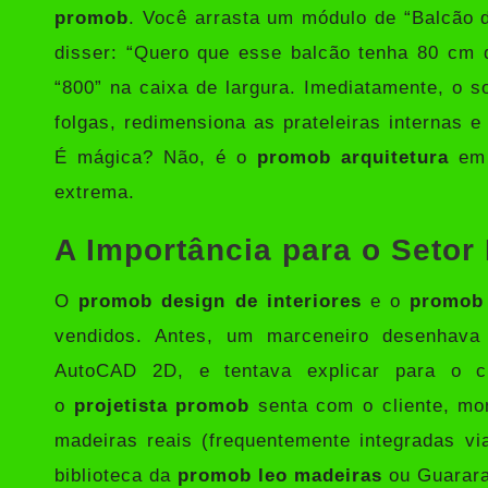
promob
. Você arrasta um módulo de “Balcão d
disser: “Quero que esse balcão tenha 80 cm 
“800” na caixa de largura. Imediatamente, o s
folgas, redimensiona as prateleiras internas e
É mágica? Não, é o
promob arquitetura
em 
extrema.
A Importância para o Setor
O
promob design de interiores
e o
promob
vendidos. Antes, um marceneiro desenhava
AutoCAD 2D, e tentava explicar para o c
o
projetista promob
senta com o cliente, mon
madeiras reais (frequentemente integradas v
biblioteca da
promob leo madeiras
ou Guarara