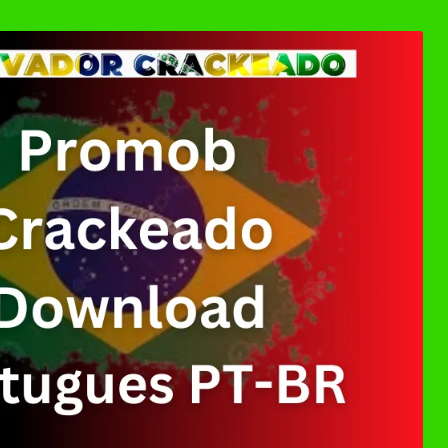
ownload Grátis + Licença/Serial | Ativador Crack
d Grátis 64 Bits Português (Portable/Instalador) | 
0 Crackeado Download Português PT-BR