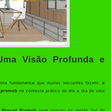
ma Visão Profunda e
nta fundamental que muitos iniciantes fazem:
o
 promob
no contexto prático do dia a dia de uma
a
Procad Promob
(que nasceu na região Sul do