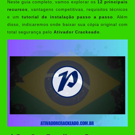
Neste guia completo, vamos explorar os
12 principais
recursos
, vantagens competitivas, requisitos técnicos
e um
tutorial de instalação passo a passo
. Além
disso, indicaremos onde baixar sua cópia original com
total segurança pelo
Ativador Crackeado
.