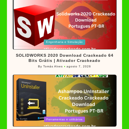
Posted
Engenharia e Simulação
in
SOLIDWORKS 2020 Download Crackeado 64
Bits Grátis | Ativador Crackeado
By
Tomás Alves
agosto 7, 2026
Posted
by
Posted
Ferramentas e utilitários
in