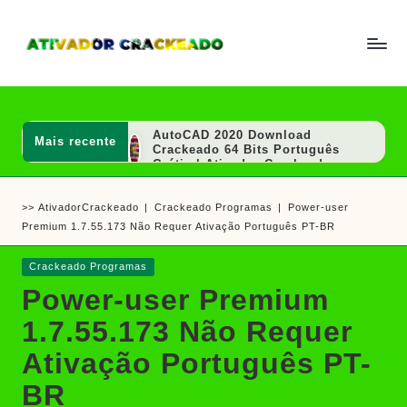
Skip
to
A
Um
content
ti
guia
v
a
completo
d
AutoCAD 2020 Download
Mais recente
sobre
o
Crackeado 64 Bits Português
r
Grátis | Ativador Crackeado
como
e
SOLIDWORKS 2020 Download
ativar
C
Crackeado 64 Bits Grátis |
>>
AtivadorCrackeado
|
Crackeado Programas
|
Power-user
r
Ativador Crackeado
e
a
Premium 1.7.55.173 Não Requer Ativação Português PT-BR
Ashampoo UnInstaller Download
crackear
c
Crackeado + Chave de Licença |
k
Ativador Crackeado
software
Posted
Crackeado Programas
e
Revit 2015 Download Português
e
in
a
Crackeado 64 Bits | Ativador
Power-user Premium
d
Crackeado
jogos
o
AutoCAD 2008 Download
1.7.55.173 Não Requer
Crackeado 32/64 Bits Português
| Ativador
Ativação Português PT-
SOLIDWORKS 2024 Download
Crackeado 64 Bits Grátis |
BR
Ativador Crackeado