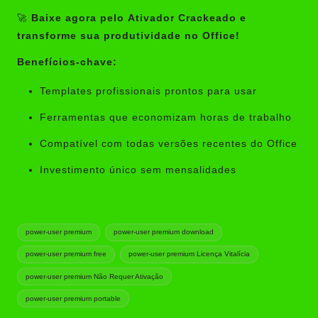
🚀
Baixe agora pelo
Ativador Crackeado
e
transforme sua produtividade no Office!
Benefícios-chave:
Templates profissionais prontos para usar
Ferramentas que economizam horas de trabalho
Compatível com todas versões recentes do Office
Investimento único sem mensalidades
Tags:
power-user premium
power-user premium download
power-user premium free
power-user premium Licença Vitalícia
power-user premium Não Requer Ativação
power-user premium portable