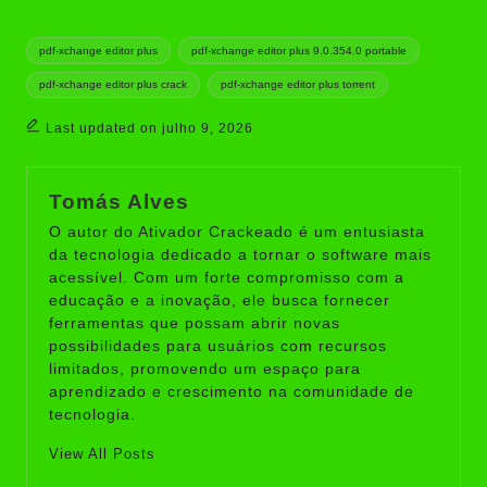
Tags:
pdf-xchange editor plus
pdf-xchange editor plus 9.0.354.0 portable
pdf-xchange editor plus crack
pdf-xchange editor plus torrent
Last updated on julho 9, 2026
Tomás Alves
O autor do Ativador Crackeado é um entusiasta
da tecnologia dedicado a tornar o software mais
acessível. Com um forte compromisso com a
educação e a inovação, ele busca fornecer
ferramentas que possam abrir novas
possibilidades para usuários com recursos
limitados, promovendo um espaço para
aprendizado e crescimento na comunidade de
tecnologia.
View All Posts