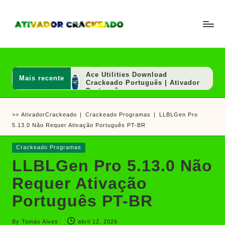
Skip
to
A
Um
content
ti
guia
v
a
completo
d
Ace Utilities Download
Mais recente
sobre
o
Crackeado Português | Ativador
r
Português
como
e
AutoCAD 2020 Download
ativar
C
Crackeado 64 Bits Português
>>
AtivadorCrackeado
|
Crackeado Programas
|
LLBLGen Pro
r
Grátis | Ativador Crackeado
e
a
5.13.0 Não Requer Ativação Português PT-BR
SOLIDWORKS 2020 Download
crackear
c
Crackeado 64 Bits Grátis |
k
Ativador Crackeado
software
Posted
Crackeado Programas
e
Hex Editor Neo Ultimate
e
in
a
Download Crackeado Português
LLBLGen Pro 5.13.0 Não
d
| Ativador
jogos
o
SkinFiner Download Crackeado
Requer Ativação
Português Mac/Win | Ativador
Português
Português PT-BR
Ashampoo UnInstaller Download
Crackeado + Chave de Licença |
Ativador Crackeado
By
Tomás Alves
abril 12, 2026