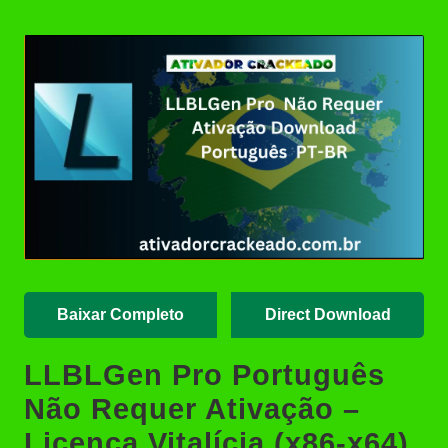
Posted
Revit 2015 Download Português
by
Crackeado 64 Bits | Ativador
Crackeado
AutoCAD 2008 Download
Crackeado 32/64 Bits Português
| Ativador
SOLIDWORKS 2024 Download
Crackeado 64 Bits Grátis |
Ativador Crackeado
MAGIX VEGAS Pro Crackeado
Download Português PT-BR
Baixar Completo
Direct Download
LLBLGen Pro Português
Não Requer Ativação –
Licença Vitalícia (x86-x64)