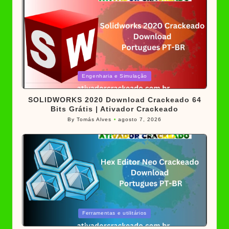
Posted
Engenharia e Simulação
in
SOLIDWORKS 2020 Download Crackeado 64
Bits Grátis | Ativador Crackeado
By
Tomás Alves
agosto 7, 2026
Posted
by
Posted
Ferramentas e utilitários
in