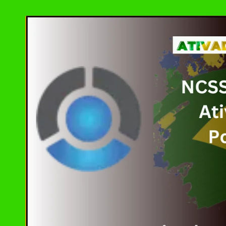
by
Ashampoo UnInsta
XD-AntiSpy 4.13.
Ativador Windows