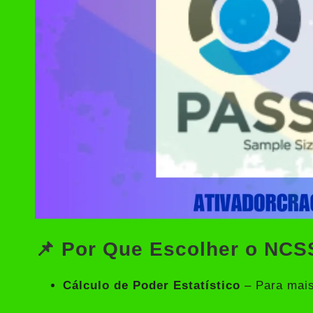
📌 Por Que Escolher o NC
Cálculo de Poder Estatístico
– Para mais