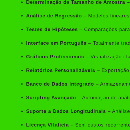
Determinação de Tamanho de Amostra
–
Análise de Regressão
– Modelos lineares
Testes de Hipóteses
– Comparações param
Interface em Português
– Totalmente tra
Gráficos Profissionais
– Visualização cla
Relatórios Personalizáveis
– Exportação 
Banco de Dados Integrado
– Armazename
Scripting Avançado
– Automação de anál
Suporte a Dados Longitudinais
– Análise
Licença Vitalícia
– Sem custos recorrent