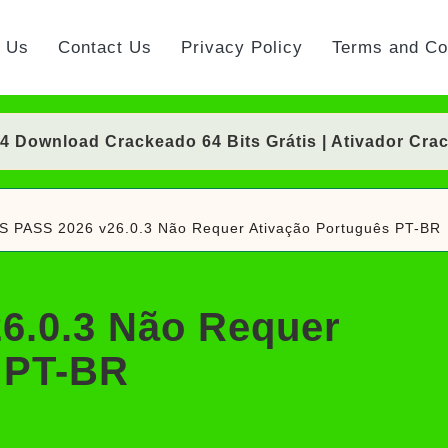
t Us
Contact Us
Privacy Policy
Terms and Co
Download Crackeado 64 Bits Grátis | Ativador Cra
nload Crackeado 64 Bits Português Grátis | Ativad
 PASS 2026 v26.0.3 Não Requer Ativação Português PT-BR
 Crackeado Download Português PT-BR
Download Crackeado 64 Bits Grátis | Ativador Cra
6.0.3 Não Requer
rackeado Download Português PT-BR
 PT-BR
ownload Grátis + Licença/Serial | Ativador Crack
d Grátis 64 Bits Português (Portable/Instalador) | 