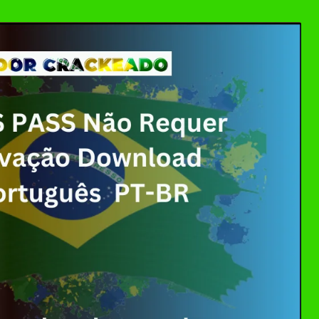
ller Download Crackeado + Chave de Licença | Ativ
0 Crackeado Download Português PT-BR
 7 Download Grátis: Windows Loader & Re-Loader | 