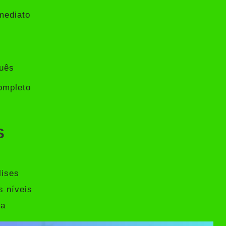
mediato
guês
ompleto
S
ises
s níveis
ca