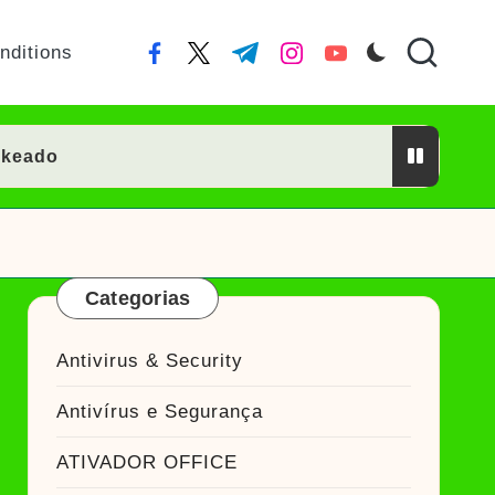
nditions
facebook.com
twitter.com
t.me
instagram.com
youtube.com
ckeado
or Crackeado
Categorias
ckeado
Antivirus & Security
eado
Antivírus e Segurança
Ativador Crackeado
ATIVADOR OFFICE