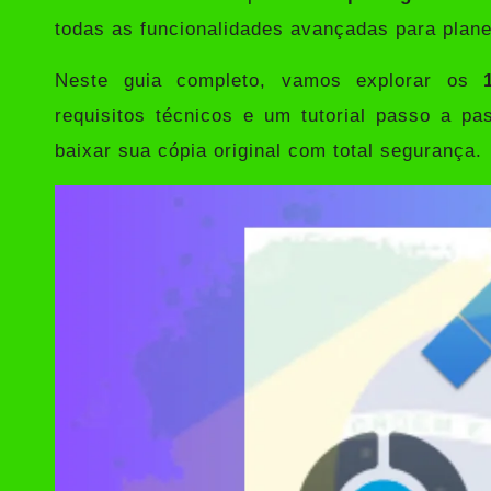
todas as funcionalidades avançadas para plane
Neste guia completo, vamos explorar os
requisitos técnicos e um tutorial passo a pa
baixar sua cópia original com total segurança.