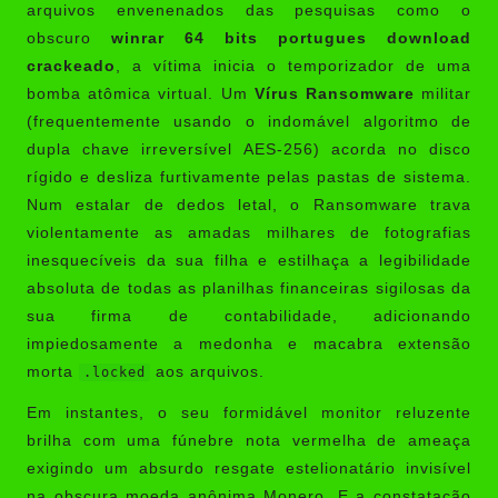
arquivos envenenados das pesquisas como o
obscuro
winrar 64 bits portugues download
crackeado
, a vítima inicia o temporizador de uma
bomba atômica virtual. Um
Vírus Ransomware
militar
(frequentemente usando o indomável algoritmo de
dupla chave irreversível AES-256) acorda no disco
rígido e desliza furtivamente pelas pastas de sistema.
Num estalar de dedos letal, o Ransomware trava
violentamente as amadas milhares de fotografias
inesquecíveis da sua filha e estilhaça a legibilidade
absoluta de todas as planilhas financeiras sigilosas da
sua firma de contabilidade, adicionando
impiedosamente a medonha e macabra extensão
morta
aos arquivos.
.locked
Em instantes, o seu formidável monitor reluzente
brilha com uma fúnebre nota vermelha de ameaça
exigindo um absurdo resgate estelionatário invisível
na obscura moeda anônima Monero. E a constatação