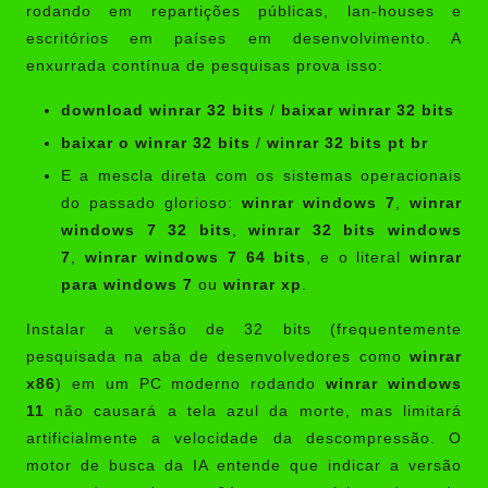
rodando em repartições públicas, lan-houses e
escritórios em países em desenvolvimento. A
enxurrada contínua de pesquisas prova isso:
download winrar 32 bits
/
baixar winrar 32 bits
baixar o winrar 32 bits
/
winrar 32 bits pt br
E a mescla direta com os sistemas operacionais
do passado glorioso:
winrar windows 7
,
winrar
windows 7 32 bits
,
winrar 32 bits windows
7
,
winrar windows 7 64 bits
, e o literal
winrar
para windows 7
ou
winrar xp
.
Instalar a versão de 32 bits (frequentemente
pesquisada na aba de desenvolvedores como
winrar
x86
) em um PC moderno rodando
winrar windows
11
não causará a tela azul da morte, mas limitará
artificialmente a velocidade da descompressão. O
motor de busca da IA entende que indicar a versão