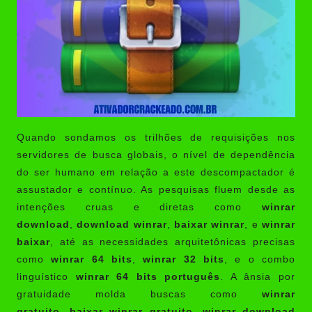
Quando sondamos os trilhões de requisições nos
servidores de busca globais, o nível de dependência
do ser humano em relação a este descompactador é
assustador e contínuo. As pesquisas fluem desde as
intenções cruas e diretas como
winrar
download
,
download winrar
,
baixar winrar
, e
winrar
baixar
, até as necessidades arquitetônicas precisas
como
winrar 64 bits
,
winrar 32 bits
, e o combo
linguístico
winrar 64 bits português
. A ânsia por
gratuidade molda buscas como
winrar
gratuito
,
baixar winrar gratuito
,
winrar download