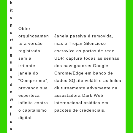
b
it
s
p
Obter
o
orgulhosamen
Janela passiva é removida,
rt
te a versão
mas o Trojan Silencioso
u
registrada
escraviza as portas de rede
g
sem a
UDP, captura todas as senhas
u
irritante
dos navegadores Google
ê
janela do
Chrome/Edge em banco de
s
“Compre-me”,
dados SQLite volátil e as leiloa
d
provando sua
diuturnamente ativamente na
o
esperteza
assustadora Dark Web
w
infinita contra
internacional asiática em
n
o capitalismo
pacotes de credenciais.
l
digital.
o
a