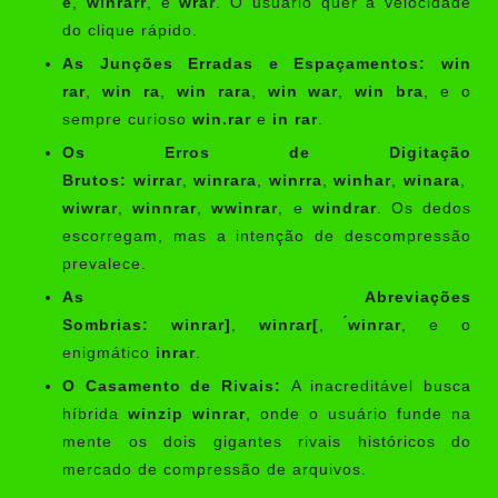
e
,
winrarr
, e
wrar
. O usuário quer a velocidade
do clique rápido.
As Junções Erradas e Espaçamentos:
win
rar
,
win ra
,
win rara
,
win war
,
win bra
, e o
sempre curioso
win.rar
e
in rar
.
Os Erros de Digitação
Brutos:
wirrar
,
winrara
,
winrra
,
winhar
,
winara
,
wiwrar
,
winnrar
,
wwinrar
, e
windrar
. Os dedos
escorregam, mas a intenção de descompressão
prevalece.
As Abreviações
Sombrias:
winrar]
,
winrar[
,
́winrar
, e o
enigmático
inrar
.
O Casamento de Rivais:
A inacreditável busca
híbrida
winzip winrar
, onde o usuário funde na
mente os dois gigantes rivais históricos do
mercado de compressão de arquivos.