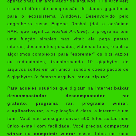
operacional, um arquivador de arquivos (File Archiver)
e um utilitário de compressão de dados gigantesco
para o ecossistema Windows. Desenvolvido pelo
engenheiro russo Eugene Roshal (daí o acrônimo
RAR, que significa
Roshal Archive
), o programa tem
uma função simples mas vital: ele pega pastas
inteiras, documentos pesados, vídeos e fotos, e utiliza
algoritmos complexos para “espremer” os bits vazios
ou redundantes, transformando 10 gigabytes de
arquivos soltos em um único, sólido e coeso pacote de
6 gigabytes (o famoso arquivo
.rar
ou
zip rar
).
Para aqueles usuários que digitam na internet
baixar
descompactador
,
descompactador rar
gratuito
,
programa rar
,
programa winrar
,
e
aplicativo rar
, a explicação é clara: a internet é um
funil. Você não consegue enviar 500 fotos soltas num
único e-mail com facilidade. Você precisa
compactar
winrar
ou
comprimir winrar
essas fotos em uma