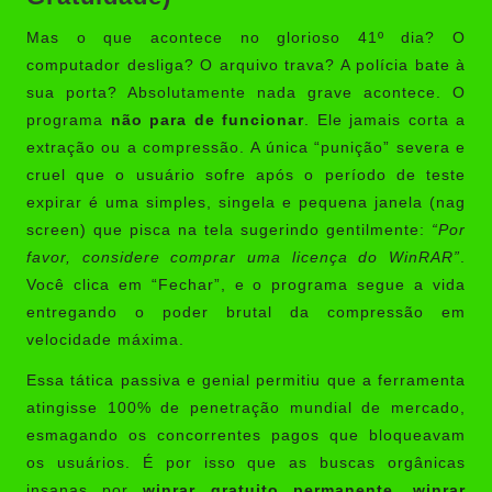
Mas o que acontece no glorioso 41º dia? O
computador desliga? O arquivo trava? A polícia bate à
sua porta? Absolutamente nada grave acontece. O
programa
não para de funcionar
. Ele jamais corta a
extração ou a compressão. A única “punição” severa e
cruel que o usuário sofre após o período de teste
expirar é uma simples, singela e pequena janela (nag
screen) que pisca na tela sugerindo gentilmente:
“Por
favor, considere comprar uma licença do WinRAR”
.
Você clica em “Fechar”, e o programa segue a vida
entregando o poder brutal da compressão em
velocidade máxima.
Essa tática passiva e genial permitiu que a ferramenta
atingisse 100% de penetração mundial de mercado,
esmagando os concorrentes pagos que bloqueavam
os usuários. É por isso que as buscas orgânicas
insanas por
winrar gratuito permanente
,
winrar