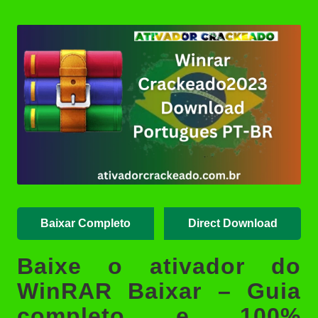
Posted
(Portable/Instalador) | Ativador
by
Crackeado
Ashampoo UnInstaller Download
Crackeado + Chave de Licença |
Ativador Crackeado
XD-AntiSpy 4.13.0 Crackeado
Download Português PT-BR
Ativador Windows 7 Download
Grátis: Windows Loader & Re-
Loader | Ativador Crackeado
Baixar Completo
Direct Download
Baixe o ativador do
WinRAR Baixar – Guia
completo e 100%