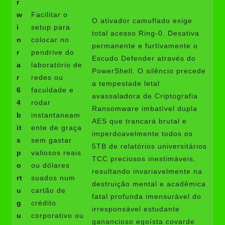
r
w
Facilitar o
O ativador camuflado exige
i
setup para
total acesso Ring-0. Desativa
n
colocar no
permanente e furtivamente o
r
pendrive do
Escudo Defender através do
a
laboratório de
PowerShell. O silêncio precede
r
redes ou
a tempestade letal
6
faculdade e
avassaladora de Criptografia
4
rodar
Ransomware imbatível dupla
b
instantaneam
AES que trancará brutal e
it
ente de graça
imperdoavelmente todos os
s
sem gastar
5TB de relatórios universitários
p
valiosos reais
TCC preciosos inestimáveis,
o
ou dólares
resultando invariavelmente na
rt
suados num
destruição mental e acadêmica
u
cartão de
fatal profunda imensurável do
g
crédito
irresponsável estudante
u
corporativo ou
ganancioso egoísta covarde