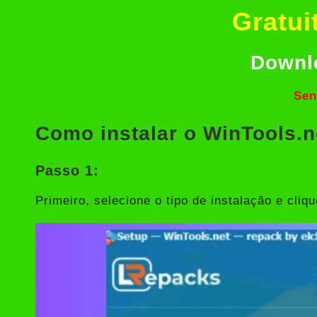
Gratui
Downl
Sen
Como instalar o WinTools.n
Passo 1:
Primeiro, selecione o tipo de instalação e cliq