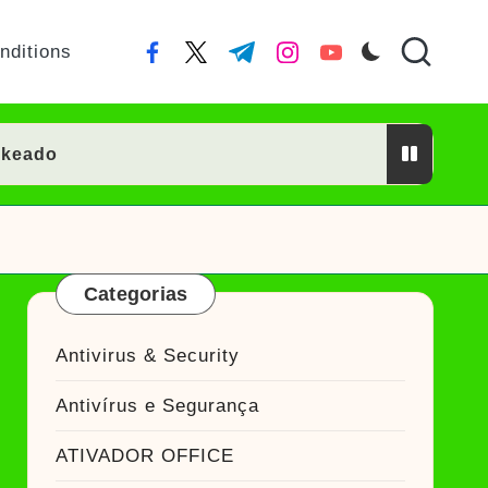
nditions
facebook.com
twitter.com
t.me
instagram.com
youtube.com
ckeado
ckeado
eado
Categorias
Ativador Crackeado
Antivirus & Security
Ativador Crackeado
Antivírus e Segurança
keado
ATIVADOR OFFICE