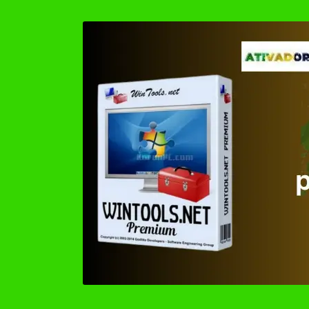
by
Hitman Pro Cracke
DVD Audio Extract
Office(R)Tool Dow