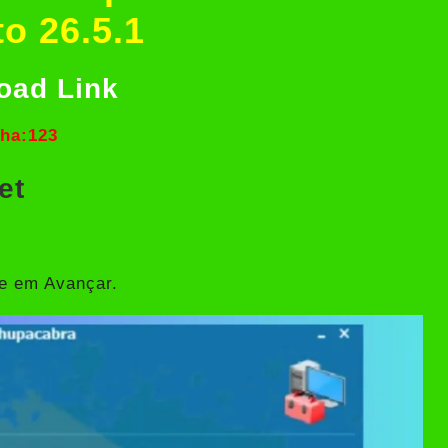
to 26.5.1
oad Link
ha:123
et
ue em Avançar.