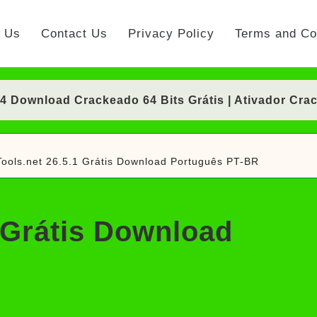
t Us
Contact Us
Privacy Policy
Terms and Co
Download Crackeado 64 Bits Grátis | Ativador Cra
Download Crackeado 64 Bits Grátis | Ativador Cra
ools.net 26.5.1 Grátis Download Português PT-BR
ownload Grátis + Licença/Serial | Ativador Crack
d Grátis 64 Bits Português (Portable/Instalador) | 
 Grátis Download
0 Crackeado Download Português PT-BR
 7 Download Grátis: Windows Loader & Re-Loader | 
e Suite Download Grátis + Ativador | Ativador Crac