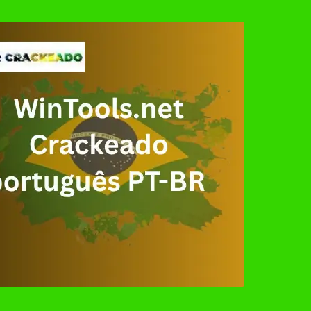
ado + Serial Key 2026: Download Grátis no Ativado
or Download Grátis + Licença/Serial | Ativador Crac
nload Grátis + Guia de Instalação e Ativação | Ativa