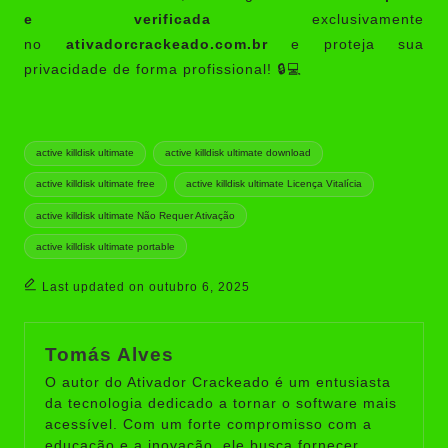
e verificada
exclusivamente
no
ativadorcrackeado.com.br
e proteja sua
privacidade de forma profissional! 🔒💻
Tags:
active killdisk ultimate
active killdisk ultimate download
active killdisk ultimate free
active killdisk ultimate Licença Vitalícia
active killdisk ultimate Não Requer Ativação
active killdisk ultimate portable
Last updated on outubro 6, 2025
Tomás Alves
O autor do Ativador Crackeado é um entusiasta
da tecnologia dedicado a tornar o software mais
acessível. Com um forte compromisso com a
educação e a inovação, ele busca fornecer