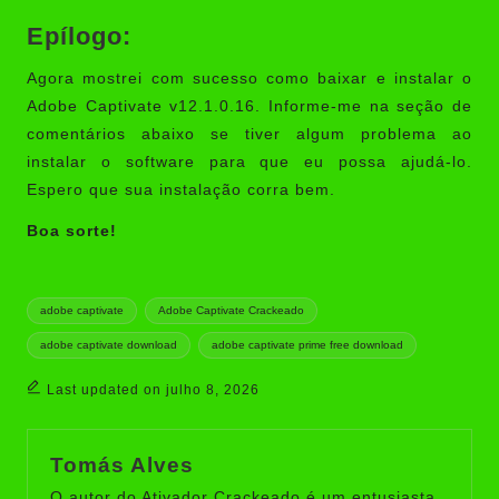
Epílogo:
Agora mostrei com sucesso como baixar e instalar o
Adobe Captivate v12.1.0.16. Informe-me na seção de
comentários abaixo se tiver algum problema ao
instalar o software para que eu possa ajudá-lo.
Espero que sua instalação corra bem.
Boa sorte!
Tags:
adobe captivate
Adobe Captivate Crackeado
adobe captivate download
adobe captivate prime free download
Last updated on julho 8, 2026
Tomás Alves
O autor do Ativador Crackeado é um entusiasta