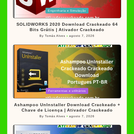
Posted
Engenharia e Simulação
in
SOLIDWORKS 2020 Download Crackeado 64
Bits Grátis | Ativador Crackeado
By
Tomás Alves
agosto 7, 2026
Posted
by
Posted
Ferramentas e utilitários
in
Ashampoo UnInstaller Download Crackeado +
Chave de Licença | Ativador Crackeado
By
Tomás Alves
agosto 7, 2026
Posted
by