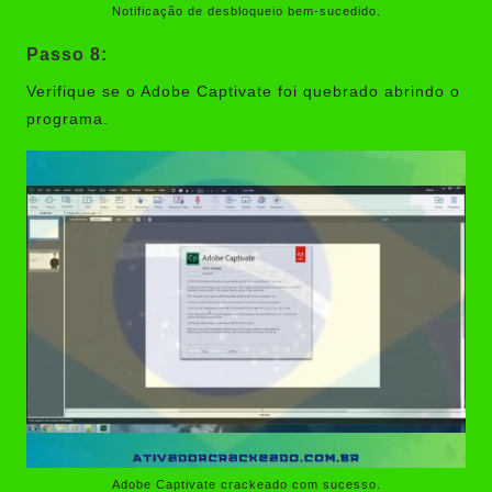
Notificação de desbloqueio bem-sucedido.
Passo 8:
Verifique se o Adobe Captivate foi quebrado abrindo o
programa.
Adobe Captivate crackeado com sucesso.