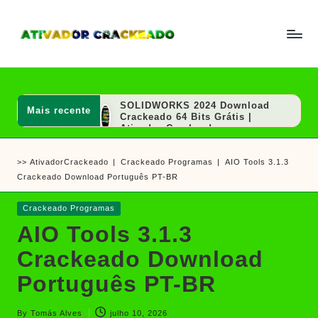
Skip
to
A
Um
content
ti
guia
v
a
completo
d
SOLIDWORKS 2024 Download
Mais recente
sobre
o
Crackeado 64 Bits Grátis |
r
Ativador Crackeado
como
e
AutoCAD 2020 Download
ativar
C
Crackeado 64 Bits Português
>>
AtivadorCrackeado
|
Crackeado Programas
|
AIO Tools 3.1.3
r
Grátis | Ativador Crackeado
e
a
Crackeado Download Português PT-BR
MAGIX VEGAS Pro Crackeado
crackear
c
Download Português PT-BR
k
software
SOLIDWORKS 2020 Download
Posted
Crackeado Programas
e
Crackeado 64 Bits Grátis |
e
in
a
AIO Tools 3.1.3
Ativador Crackeado
d
jogos
Sony Vegas Pro Crackeado
o
Crackeado Download
Download Português PT-BR
PGWare SuperRam Download
Português PT-BR
Grátis + Licença/Serial |
Ativador Crackeado
Notepad++ Download Grátis 64
By
Tomás Alves
julho 10, 2026
Bits Português