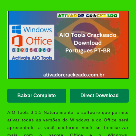
Posted
(Portable/Instalador) | Ativador
by
Crackeado
Ashampoo UnInstaller Download
Crackeado + Chave de Licença |
Ativador Crackeado
XD-AntiSpy 4.13.0 Crackeado
Download Português PT-BR
Ativador Windows 7 Download
Grátis: Windows Loader & Re-
Loader | Ativador Crackeado
Baixar Completo
Direct Download
AIO Tools
3.1.3 Naturalmente, o software que permite
ativar todas as versões do Windows e do Office será
apresentado a você conforme você se familiarizar
mais com o pacote Office e o Windows.