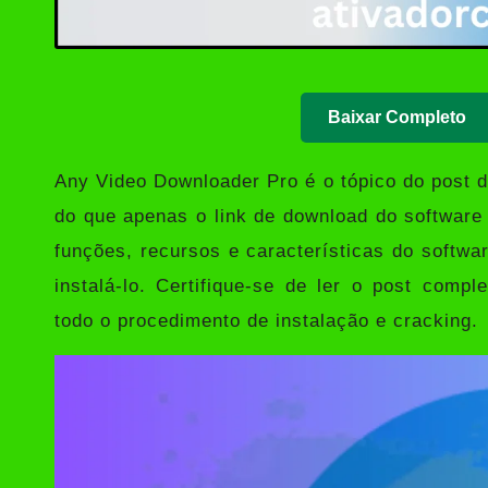
Baixar Completo
Any Video Downloader Pro
é o tópico do post 
do que apenas o link de download do software
funções, recursos e características do softw
instalá-lo. Certifique-se de ler o post compl
todo o procedimento de instalação e cracking.