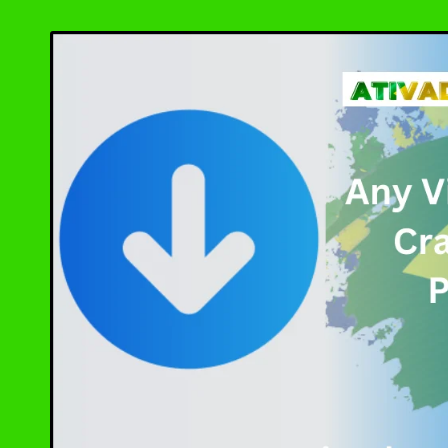
by
Red Giant Trapcod
Hitman Pro Cracke
DVD Audio Extract