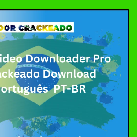
e Suite Download Grátis + Ativador | Ativador Crac
ado + Serial Key 2026: Download Grátis no Ativado
or Download Grátis + Licença/Serial | Ativador Crac