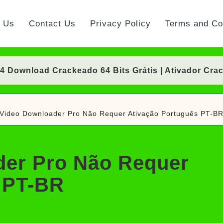
t Us
Contact Us
Privacy Policy
Terms and Co
Download Crackeado 64 Bits Grátis | Ativador Cra
nload Crackeado 64 Bits Português Grátis | Ativad
Video Downloader Pro Não Requer Ativação Português PT-B
Download Crackeado 64 Bits Grátis | Ativador Cra
ownload Grátis + Licença/Serial | Ativador Crack
der Pro Não Requer
d Grátis 64 Bits Português (Portable/Instalador) | 
 PT-BR
0 Crackeado Download Português PT-BR
 7 Download Grátis: Windows Loader & Re-Loader | 