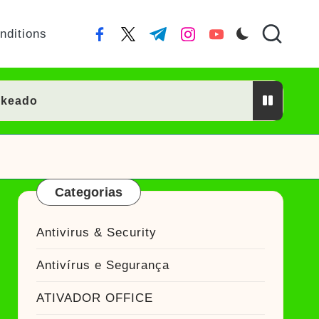
nditions
facebook.com
twitter.com
t.me
instagram.com
youtube.com
ckeado
or Crackeado
R
ckeado
Categorias
eado
Ativador Crackeado
Antivirus & Security
Antivírus e Segurança
Ativador Crackeado
ATIVADOR OFFICE