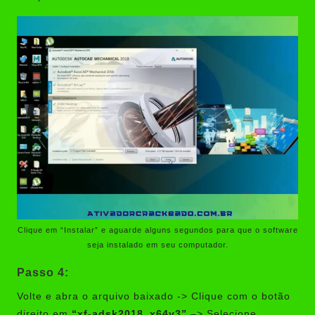
Clique em “Instalar” e aguarde alguns segundos para que o software
seja instalado em seu computador.
Passo 4:
Volte e abra o arquivo baixado -> Clique com o botão
direito em
“xf-adsk2018_x64v3” –
> Selecione