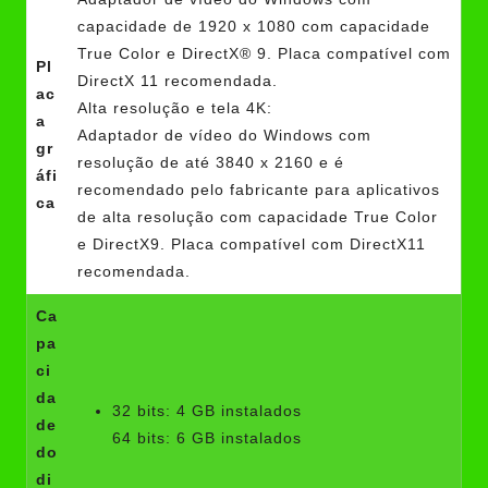
capacidade de 1920 x 1080 com capacidade
True Color e DirectX® 9. Placa compatível com
Pl
DirectX 11 recomendada.
ac
Alta resolução e tela 4K:
a
Adaptador de vídeo do Windows com
gr
resolução de até 3840 x 2160 e é
áfi
recomendado pelo fabricante para aplicativos
ca
de alta resolução com capacidade True Color
e DirectX9. Placa compatível com DirectX11
recomendada.
Ca
pa
ci
da
32 bits: 4 GB instalados
de
64 bits: 6 GB instalados
do
di