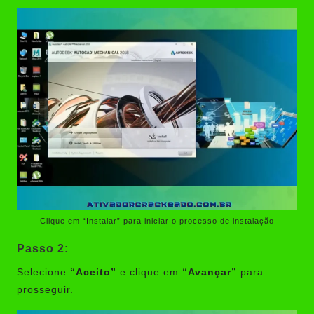
Clique em “Instalar” para iniciar o processo de instalação
Passo 2:
Selecione
“Aceito”
e clique em
“Avançar”
para
prosseguir.