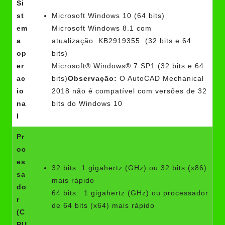
Si
st
Microsoft Windows 10 (64 bits)
em
Microsoft Windows 8.1 com
a
atualização KB2919355 (32 bits e 64
op
bits)
er
Microsoft® Windows® 7 SP1 (32 bits e 64
ac
bits)
Observação:
O AutoCAD Mechanical
io
2018 não é compatível com versões de 32
na
bits do Windows 10
l
Pr
oc
es
32 bits: 1 gigahertz (GHz) ou 32 bits (x86)
sa
mais rápido
do
64 bits: 1 gigahertz (GHz) ou processador
r
de 64 bits (x64) mais rápido
(C
PU