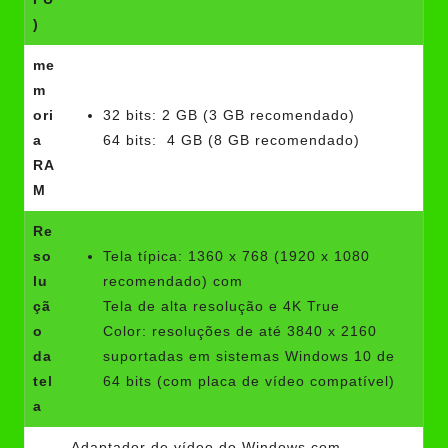
)
me
m
ori
32 bits: 2 GB (3 GB recomendado)
a
64 bits: 4 GB (8 GB recomendado)
RA
M
Re
so
Tela típica: 1360 x 768 (1920 x 1080
lu
recomendado) com
çã
Tela de alta resolução e 4K True
o
Color: resoluções de até 3840 x 2160
da
suportadas em sistemas Windows 10 de
tel
64 bits (com placa de vídeo compatível)
a
Adaptador de vídeo do Windows com