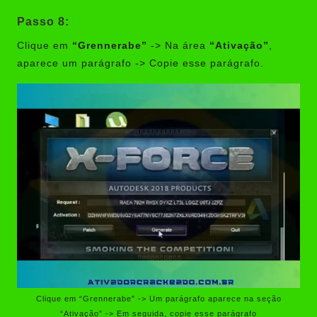
Passo 8:
Clique em
“Grennerabe”
-> Na área
“Ativação”
,
aparece um parágrafo -> Copie esse parágrafo.
Clique em “Grennerabe” -> Um parágrafo aparece na seção
“Ativação” -> Em seguida, copie esse parágrafo