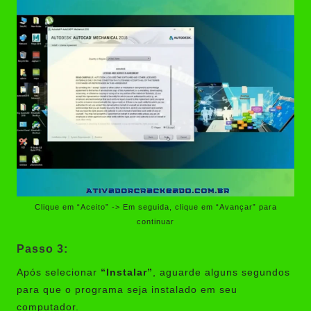
Clique em “Aceito” -> Em seguida, clique em “Avançar” para
continuar
Passo 3:
Após selecionar
“Instalar”
, aguarde alguns segundos
para que o programa seja instalado em seu
computador.