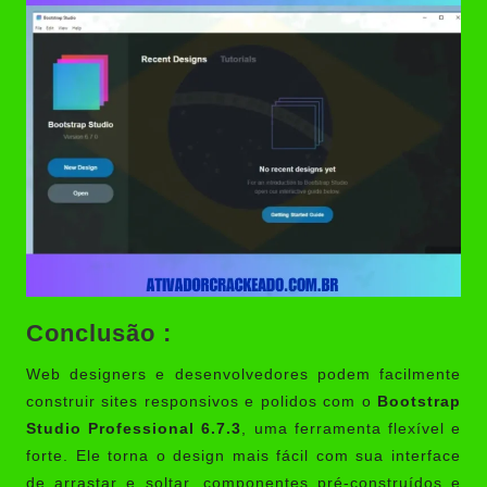
Conclusão :
Web designers e desenvolvedores podem facilmente
construir sites responsivos e polidos com o
Bootstrap
Studio Professional 6.7.3
, uma ferramenta flexível e
forte. Ele torna o design mais fácil com sua interface
de arrastar e soltar, componentes pré-construídos e