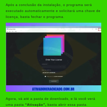
Após a conclusão da instalação, o programa será
executado automaticamente e solicitará uma chave de
licença, basta fechar o programa.
Agora, vá até a pasta de downloads, e lá você verá
uma pasta
“Ativação”,
basta abrir essa pasta.