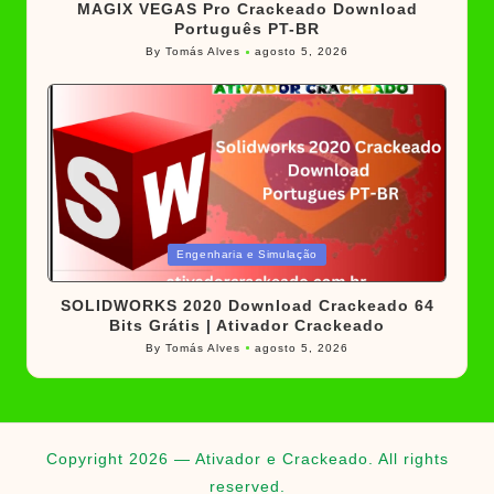
MAGIX VEGAS Pro Crackeado Download
Português PT-BR
By
Tomás Alves
agosto 5, 2026
Posted
by
Posted
Engenharia e Simulação
in
SOLIDWORKS 2020 Download Crackeado 64
Bits Grátis | Ativador Crackeado
By
Tomás Alves
agosto 5, 2026
Posted
by
Copyright 2026 — Ativador e Crackeado. All rights
reserved.