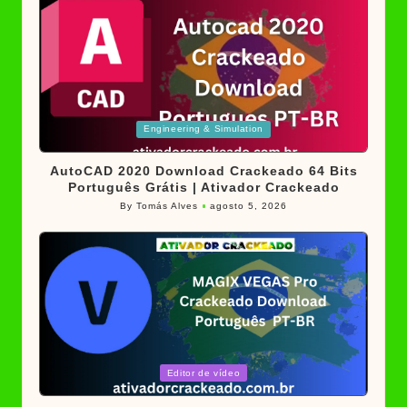
Posted
Engineering & Simulation
in
AutoCAD 2020 Download Crackeado 64 Bits
Português Grátis | Ativador Crackeado
By
Tomás Alves
agosto 5, 2026
Posted
by
Posted
Editor de vídeo
in